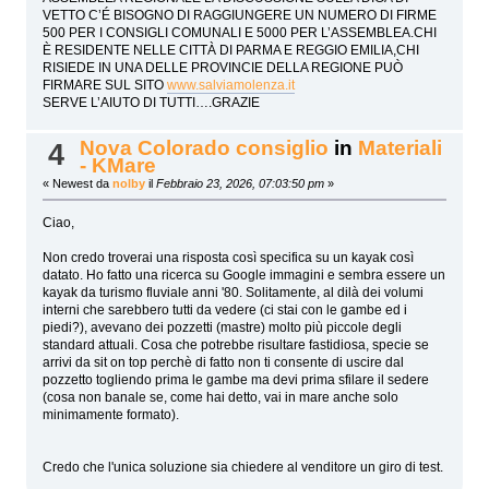
VETTO C’É BISOGNO DI RAGGIUNGERE UN NUMERO DI FIRME
500 PER I CONSIGLI COMUNALI E 5000 PER L’ASSEMBLEA.CHI
È RESIDENTE NELLE CITTÀ DI PARMA E REGGIO EMILIA,CHI
RISIEDE IN UNA DELLE PROVINCIE DELLA REGIONE PUÒ
FIRMARE SUL SITO
www.salviamolenza.it
SERVE L’AIUTO DI TUTTI….GRAZIE
Nova Colorado consiglio
in
Materiali
4
- KMare
« Newest da
nolby
il
Febbraio 23, 2026, 07:03:50 pm
»
Ciao,
Non credo troverai una risposta così specifica su un kayak così
datato. Ho fatto una ricerca su Google immagini e sembra essere un
kayak da turismo fluviale anni '80. Solitamente, al dilà dei volumi
interni che sarebbero tutti da vedere (ci stai con le gambe ed i
piedi?), avevano dei pozzetti (mastre) molto più piccole degli
standard attuali. Cosa che potrebbe risultare fastidiosa, specie se
arrivi da sit on top perchè di fatto non ti consente di uscire dal
pozzetto togliendo prima le gambe ma devi prima sfilare il sedere
(cosa non banale se, come hai detto, vai in mare anche solo
minimamente formato).
Credo che l'unica soluzione sia chiedere al venditore un giro di test.