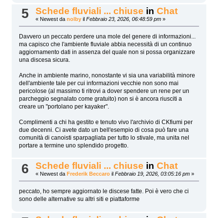
Schede fluviali ... chiuse
in
Chat
5
« Newest da
nolby
il
Febbraio 23, 2026, 06:48:59 pm
»
Davvero un peccato perdere una mole del genere di informazioni...
ma capisco che l'ambiente fluviale abbia necessità di un continuo
aggiornamento dati in assenza del quale non si possa organizzare
una discesa sicura.
Anche in ambiente marino, nonostante vi sia una variabilità minore
dell'ambiente tale per cui informazioni vecchie non sono mai
pericolose (al massimo ti ritrovi a dover spendere un rene per un
parcheggio segnalato come gratuito) non si è ancora riusciti a
creare un "portolano per kayaker".
Complimenti a chi ha gestito e tenuto vivo l'archivio di CKfiumi per
due decenni. Ci avete dato un bell'esempio di cosa può fare una
comunità di canoisti sparpagliata per tutto lo stivale, ma unita nel
portare a termine uno splendido progetto.
Schede fluviali ... chiuse
in
Chat
6
« Newest da
Frederik Beccaro
il
Febbraio 19, 2026, 03:05:16 pm
»
peccato, ho sempre aggiornato le discese fatte. Poi è vero che ci
sono delle alternative su altri siti e piattaforme