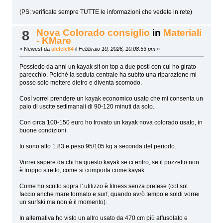
(PS: verificate sempre TUTTE le informazioni che vedete in rete)
Nova Colorado consiglio
in
Materiali
8
- KMare
« Newest da
alelele84
il
Febbraio 10, 2026, 10:08:53 pm
»
Possiedo da anni un kayak sit on top a due posti con cui ho girato
parecchio. Poiché la seduta centrale ha subito una riparazione mi
posso solo mettere dietro e diventa scomodo.
Così vorrei prendere un kayak economico usato che mi consenta un
paio di uscite settimanali di 90-120 minuti da solo.
Con circa 100-150 euro ho trovato un kayak nova colorado usato, in
buone condizioni.
Io sono alto 1.83 e peso 95/105 kg a seconda del periodo.
Vorrei sapere da chi ha questo kayak se ci entro, se il pozzetto non
è troppo stretto, come si comporta come kayak.
Come ho scritto sopra l' utilizzo è fitness senza pretese (col sot
faccio anche mare formato e surf, quando avrò tempo e soldi vorrei
un surfski ma non è il momento).
In alternativa ho visto un altro usato da 470 cm più affusolato e