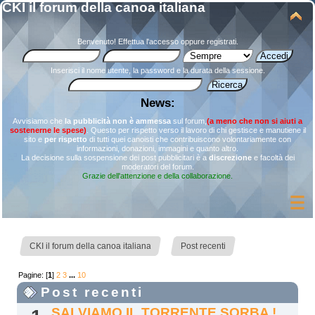
CKI il forum della canoa italiana
Benvenuto!
Effettua l'accesso
oppure
registrati
.
Inserisci il nome utente, la password e la durata della sessione.
News:
Avvisiamo che
la pubblicità non è ammessa
sul forum,
(a meno che non si aiuti a
sostenerne le spese)
. Questo per rispetto verso il lavoro di chi gestisce e manutiene il
sito e
per rispetto
di tutti quei canoisti che contribuiscono volontariamente con
informazioni, donazioni, immagini e quanto altro.
La decisione sulla sospensione dei post pubblicitari è a
discrezione
e facoltà dei
moderatori del forum.
Grazie dell'attenzione e della collaborazione.
»
CKI il forum della canoa italiana
Post recenti
Pagine: [
1
]
2
3
...
10
Post recenti
SALVIAMO IL TORRENTE SORBA !