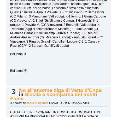
discesa libera internazionale. Alessandrini ha impiegato 1h37' per
coprire i 26 km del percorso. La vittoria è stata netta e meritata.
Questi i risultati: K-1jun.: ! Previde G. (CC Vigevano); 2 Bernasconi
(CC Milano); 3 Mambriani (Valtrebbia). K-1 femm.: 1 Gloria Carbone
(CC Vigevano); 2 Biagi (Gr. Milanese Canoa); 3 Genocchi. K-1
ragazzi: 1 Previde M. (CC Vigevano); 2 Bovarelli (Valtrebbia). K-
1Veterani (oggi si chiamerebbero Master!!!) 1 Fioni Cesare (Gr.
Milanese Canoa); 2 Bellincampi (Tirrenia Todaro). K-1 senior: 1
Andrea Alessandrini (Gr. Milanese Canoa); 2 Augusto Fossati (CC
Vigevano); 3 Rinaldo Scaioli (Canottieri Lecco). C-2: 1 Canepa-
Rizzi (CCM); 2 Baracch-Garilli(valtrebbia)
Bei tempi!!!
Bei tempi !!!!
No all'enorme diga di Vetto d'Enza!
3
in
Siccità e scomparsa dei nostri
Fiumi
« Newest da
fabrizio ligabue
il
Aprile 04, 2026, 11:29:19 am
»
CIAO A TUTTI,PER PORTARE IN CONSIGLIO COMUNALE E IN
ASSEMBLEA REGIONALE LA DISCUSSIONE SULLA DIGA DI