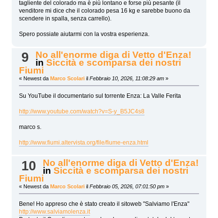
tagliente del colorado ma è più lontano e forse più pesante (il
venditore mi dice che il colorado pesa 16 kg e sarebbe buono da
scendere in spalla, senza carrello).
Spero possiate aiutarmi con la vostra esperienza.
No all'enorme diga di Vetto d'Enza!
9
in
Siccità e scomparsa dei nostri
Fiumi
« Newest da
Marco Scolari
il
Febbraio 10, 2026, 11:08:29 am
»
Su YouTube il documentario sul torrente Enza: La Valle Ferita
http://www.youtube.com/watch?v=S-y_B5JC4s8
marco s.
http://www.fiumi.altervista.org/file/fiume-enza.html
No all'enorme diga di Vetto d'Enza!
10
in
Siccità e scomparsa dei nostri
Fiumi
« Newest da
Marco Scolari
il
Febbraio 05, 2026, 07:01:50 pm
»
Bene! Ho appreso che è stato creato il sitoweb "Salviamo l'Enza"
http://www.salviamolenza.it