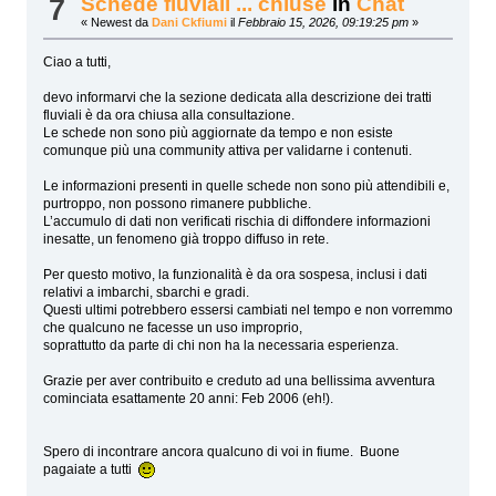
Schede fluviali ... chiuse
in
Chat
7
« Newest da
Dani Ckfiumi
il
Febbraio 15, 2026, 09:19:25 pm
»
Ciao a tutti,
devo informarvi che la sezione dedicata alla descrizione dei tratti
fluviali è da ora chiusa alla consultazione.
Le schede non sono più aggiornate da tempo e non esiste
comunque più una community attiva per validarne i contenuti.
Le informazioni presenti in quelle schede non sono più attendibili e,
purtroppo, non possono rimanere pubbliche.
L’accumulo di dati non verificati rischia di diffondere informazioni
inesatte, un fenomeno già troppo diffuso in rete.
Per questo motivo, la funzionalità è da ora sospesa, inclusi i dati
relativi a imbarchi, sbarchi e gradi.
Questi ultimi potrebbero essersi cambiati nel tempo e non vorremmo
che qualcuno ne facesse un uso improprio,
soprattutto da parte di chi non ha la necessaria esperienza.
Grazie per aver contribuito e creduto ad una bellissima avventura
cominciata esattamente 20 anni: Feb 2006 (eh!).
Spero di incontrare ancora qualcuno di voi in fiume. Buone
pagaiate a tutti