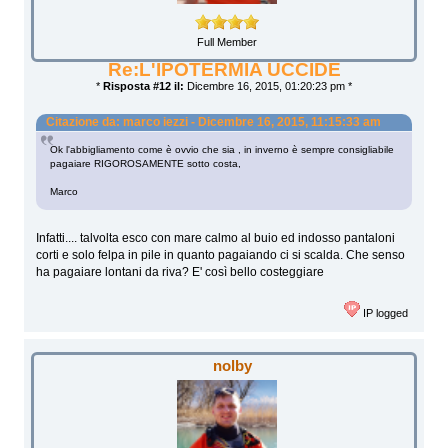
Full Member
Re:L'IPOTERMIA UCCIDE
*
Risposta #12 il:
Dicembre 16, 2015, 01:20:23 pm *
Citazione da: marco iezzi - Dicembre 16, 2015, 11:15:33 am
Ok l'abbigliamento come è ovvio che sia , in inverno è sempre consigliabile
pagaiare RIGOROSAMENTE sotto costa,
Marco
Infatti.... talvolta esco con mare calmo al buio ed indosso pantaloni
corti e solo felpa in pile in quanto pagaiando ci si scalda. Che senso
ha pagaiare lontani da riva? E' così bello costeggiare
IP logged
nolby