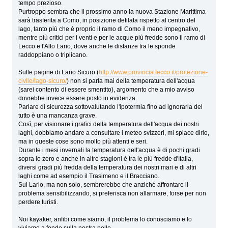
tempo prezioso.
Purtroppo sembra che il prossimo anno la nuova Stazione Marittima
sarà trasferita a Como, in posizione defilata rispetto al centro del
lago, tanto più che è proprio il ramo di Como il meno impegnativo,
mentre più critici per i venti e per le acque più fredde sono il ramo di
Lecco e l'Alto Lario, dove anche le distanze tra le sponde
raddoppiano o triplicano.
Sulle pagine di Lario Sicuro (
http://www.provincia.lecco.it/protezione-
civile/lago-sicuro/
) non si parla mai della temperatura dell'acqua
(sarei contento di essere smentito), argomento che a mio avviso
dovrebbe invece essere posto in evidenza.
Parlare di sicurezza sottovalutando l'ipotermia fino ad ignorarla del
tutto è una mancanza grave.
Così, per visionare i grafici della temperatura dell'acqua dei nostri
laghi, dobbiamo andare a consultare i meteo svizzeri, mi spiace dirlo,
ma in queste cose sono molto più attenti e seri.
Durante i mesi invernali la temperatura dell'acqua è di pochi gradi
sopra lo zero e anche in altre stagioni è tra le più fredde d'Italia,
diversi gradi più fredda della temperatura dei nostri mari e di altri
laghi come ad esempio il Trasimeno e il Bracciano.
Sul Lario, ma non solo, sembrerebbe che anziché affrontare il
problema sensibilizzando, si preferisca non allarmare, forse per non
perdere turisti.
Noi kayaker, anfibi come siamo, il problema lo conosciamo e lo
viviamo a fondo sulla nostra pelle.