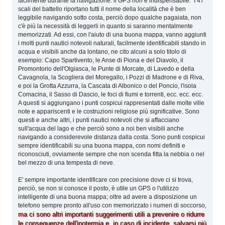
facilmente durante la navigazione. il GPS non è indispensabile. I 47
scali del battello riportano tutti il nome della località che è ben
leggibile navigando sotto costa, perciò dopo qualche pagaiata, non
c'è più la necessità di leggerli in quanto si saranno mentalmente
memorizzati. Ad essi, con l'aiuto di una buona mappa, vanno aggiunti
i molti punti nautici notevoli naturali, facilmente identificabili stando in
acqua e visibili anche da lontano, ne cito alcuni a solo titolo di
esempio: Capo Spartivento, le Anse di Piona e del Diavolo, il
Promontorio dell'Olgiasca, le Punte di Morcate, di Lavedo e della
Cavagnola, la Scogliera del Moregallo, i Pozzi di Madrone e di Riva,
e poi la Grotta Azzurra, la Cascata di Albonico o del Poncio, l'isola
Comacina, il Sasso di Dascio, le foci di fiumi e torrenti, ecc. ecc. ecc.
A questi si aggiungano i punti cospicui rappresentati dalle molte ville
note e appariscenti e le costruzioni religiose più significative. Sono
questi e anche altri, i punti nautici notevoli che si affacciano
sull'acqua del lago e che perciò sono a noi ben visibili anche
navigando a considerevole distanza dalla costa. Sono punti cospicui
sempre identificabili su una buona mappa, con nomi definiti e
riconosciuti, ovviamente sempre che non scenda fitta la nebbia o nel
bel mezzo di una tempesta di neve.
E' sempre importante identificare con precisione dove ci si trova,
perciò, se non si conosce il posto, è utile un GPS o l'utilizzo
intelligente di una buona mappa; oltre ad avere a disposizione un
telefono sempre pronto all'uso con memorizzato i numeri di soccorso,
ma ci sono altri importanti suggerimenti utili a prevenire o ridurre
le conseguenze dell'ipotermia e, in caso di incidente, salvarsi più