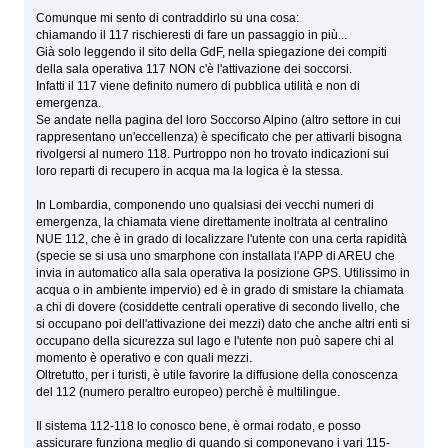
Comunque mi sento di contraddirlo su una cosa:
chiamando il 117 rischieresti di fare un passaggio in più...
Già solo leggendo il sito della GdF, nella spiegazione dei compiti
della sala operativa 117 NON c'è l'attivazione dei soccorsi.
Infatti il 117 viene definito numero di pubblica utilità e non di
emergenza.
Se andate nella pagina del loro Soccorso Alpino (altro settore in cui
rappresentano un'eccellenza) è specificato che per attivarli bisogna
rivolgersi al numero 118. Purtroppo non ho trovato indicazioni sui
loro reparti di recupero in acqua ma la logica è la stessa.
In Lombardia, componendo uno qualsiasi dei vecchi numeri di
emergenza, la chiamata viene direttamente inoltrata al centralino
NUE 112, che è in grado di localizzare l'utente con una certa rapidità
(specie se si usa uno smarphone con installata l'APP di AREU che
invia in automatico alla sala operativa la posizione GPS. Utilissimo in
acqua o in ambiente impervio) ed è in grado di smistare la chiamata
a chi di dovere (cosiddette centrali operative di secondo livello, che
si occupano poi dell'attivazione dei mezzi) dato che anche altri enti si
occupano della sicurezza sul lago e l'utente non può sapere chi al
momento è operativo e con quali mezzi.
Oltretutto, per i turisti, è utile favorire la diffusione della conoscenza
del 112 (numero peraltro europeo) perchè è multilingue.
Il sistema 112-118 lo conosco bene, è ormai rodato, e posso
assicurare funziona meglio di quando si componevano i vari 115-