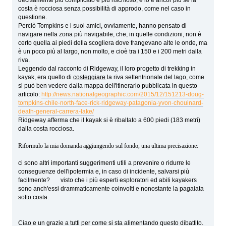
decisamente più complicato e più rischioso, e lo è ancor più se la
costa è rocciosa senza possibilità di approdo, come nel caso in
questione.
Perciò Tompkins e i suoi amici, ovviamente, hanno pensato di
navigare nella zona più navigabile, che, in quelle condizioni, non è
certo quella ai piedi della scogliera dove frangevano alte le onde, ma
è un poco più al largo, non molto, e cioè tra i 150 e i 200 metri dalla
riva.
Leggendo dal racconto di Ridgeway, il loro progetto di trekking in
kayak, era quello di
costeggiare
la riva settentrionale del lago, come
si può ben vedere dalla mappa dell'itinerario pubblicata in questo
articolo:
http://news.nationalgeographic.com/2015/12/151213-doug-
tompkins-chile-north-face-rick-ridgeway-patagonia-yvon-chouinard-
death-general-carrera-lake/
Ridgeway afferma che il kayak si è ribaltato a 600 piedi (183 metri)
dalla costa rocciosa.
Riformulo la mia domanda aggiungendo sul fondo, una ultima precisazione:
ci sono altri importanti suggerimenti utili a prevenire o ridurre le
conseguenze dell'ipotermia e, in caso di incidente, salvarsi più
facilmente? visto che i più esperti esploratori ed abili kayakers
sono anch'essi drammaticamente coinvolti e nonostante la pagaiata
sotto costa.
Ciao e un grazie a tutti per come si sta alimentando questo dibattito.