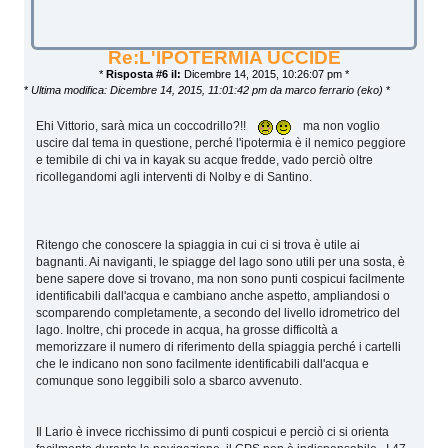
Re:L'IPOTERMIA UCCIDE
*
Risposta #6 il:
Dicembre 14, 2015, 10:26:07 pm *
*
Ultima modifica: Dicembre 14, 2015, 11:01:42 pm da marco ferrario (eko)
*
Ehi Vittorio, sarà mica un coccodrillo?!!
ma non voglio
uscire dal tema in questione, perché l'ipotermia è il nemico peggiore
e temibile di chi va in kayak su acque fredde, vado perciò oltre
ricollegandomi agli interventi di Nolby e di Santino.
Ritengo che conoscere la spiaggia in cui ci si trova è utile ai
bagnanti. Ai naviganti, le spiagge del lago sono utili per una sosta, è
bene sapere dove si trovano, ma non sono punti cospicui facilmente
identificabili dall'acqua e cambiano anche aspetto, ampliandosi o
scomparendo completamente, a secondo del livello idrometrico del
lago. Inoltre, chi procede in acqua, ha grosse difficoltà a
memorizzare il numero di riferimento della spiaggia perché i cartelli
che le indicano non sono facilmente identificabili dall'acqua e
comunque sono leggibili solo a sbarco avvenuto.
Il Lario è invece ricchissimo di punti cospicui e perciò ci si orienta