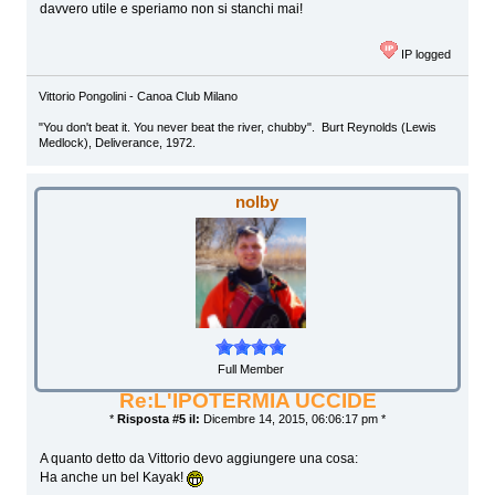
davvero utile e speriamo non si stanchi mai!
IP logged
Vittorio Pongolini - Canoa Club Milano
"You don't beat it. You never beat the river, chubby". Burt Reynolds (Lewis
Medlock), Deliverance, 1972.
nolby
Full Member
Re:L'IPOTERMIA UCCIDE
*
Risposta #5 il:
Dicembre 14, 2015, 06:06:17 pm *
A quanto detto da Vittorio devo aggiungere una cosa:
Ha anche un bel Kayak!