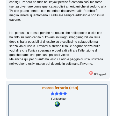
consigli. Per ora ho tutto nel kayak perchè è comodo così ma forse
(senza diventare come quei catastrofisti americani che si vedono alla
TV che girano sempre con materiale da survivor alla Rambo) è
meglio tenersi quantomeno il cellulare sempre addosso e non in un
gavone.
Ho pensato a questo perchè ho notato che nelle poche uscite che
ho fatto sul lario capita di trovarsi in luoghi irraggiungibili da terra
dove si ha la possibilità di uscire su piccolissime spiaggette ma
senza via di uscita. Trovarsi al freddo li soli e bagnati senza nulla
vuol dire che l'unica speranza è quella di attirare l'attenzione di
qualche barca che per caso passa li vicino.
Ma anche qui per quanto ho visto il Lario è peggio di un'autostrada
nei weekend estivi ma un bel deserto in settimana l'inverno.
IP logged
marco ferrario (eko)
Full Member