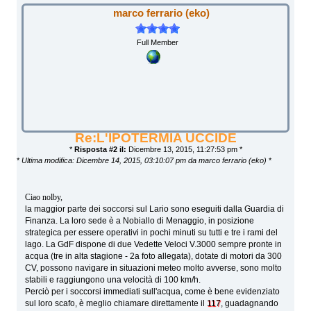
marco ferrario (eko)
Full Member
Re:L'IPOTERMIA UCCIDE
*
Risposta #2 il:
Dicembre 13, 2015, 11:27:53 pm *
*
Ultima modifica: Dicembre 14, 2015, 03:10:07 pm da marco ferrario (eko)
*
Ciao nolby,
la maggior parte dei soccorsi sul Lario sono eseguiti dalla Guardia di
Finanza. La loro sede è a Nobiallo di Menaggio, in posizione
strategica per essere operativi in pochi minuti su tutti e tre i rami del
lago. La GdF dispone di due Vedette Veloci V.3000 sempre pronte in
acqua (tre in alta stagione - 2a foto allegata), dotate di motori da 300
CV, possono navigare in situazioni meteo molto avverse, sono molto
stabili e raggiungono una velocità di 100 km/h.
Perciò per i soccorsi immediati sull'acqua, come è bene evidenziato
sul loro scafo, è meglio chiamare direttamente il
117
, guadagnando