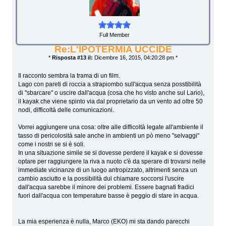
Full Member
Re:L'IPOTERMIA UCCIDE
*
Risposta #13 il:
Dicembre 16, 2015, 04:20:28 pm *
Il racconto sembra la trama di un film.
Lago con pareti di roccia a strapiombo sull'acqua senza posstibilità
di "sbarcare" o uscire dall'acqua (cosa che ho visto anche sul Lario),
il kayak che viene spinto via dal proprietario da un vento ad oltre 50
nodi, difficoltà delle comunicazioni.
Vorrei aggiungere una cosa: oltre alle difficoltà legate all'ambiente il
tasso di pericolosità sale anche in ambienti un pò meno "selvaggi"
come i nostri se si è soli.
In una situazione simile se si dovesse perdere il kayak e si dovesse
optare per raggiungere la riva a nuoto c'è da sperare di trovarsi nelle
immediate vicinanze di un luogo antropizzato, altrimenti senza un
cambio asciutto e la possibilità dui chiamare soccorsi l'uscire
dall'acqua sarebbe il minore dei problemi. Essere bagnati fradici
fuori dall'acqua con temperature basse è peggio di stare in acqua.
La mia esperienza è nulla, Marco (EKO) mi sta dando parecchi