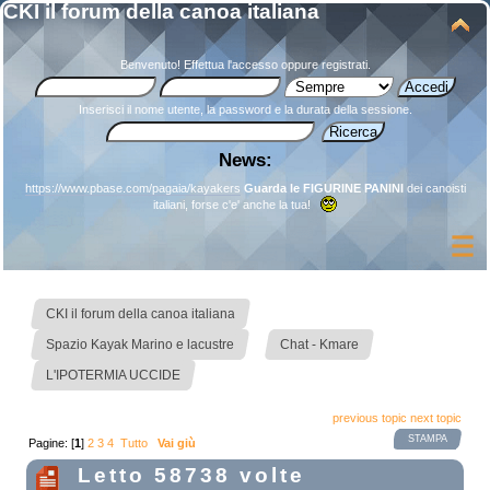
CKI il forum della canoa italiana
Benvenuto!
Effettua l'accesso
oppure
registrati
.
Inserisci il nome utente, la password e la durata della sessione.
News:
https://www.pbase.com/pagaia/kayakers
Guarda le FIGURINE PANINI
dei canoisti
italiani, forse c'e' anche la tua!
»
CKI il forum della canoa italiana
»
»
Spazio Kayak Marino e lacustre
Chat - Kmare
L'IPOTERMIA UCCIDE
previous topic
next topic
STAMPA
Pagine: [
1
]
2
3
4
Tutto
Vai giù
Letto 58738 volte