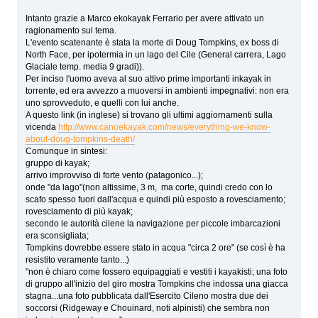
Intanto grazie a Marco ekokayak Ferrario per avere attivato un
ragionamento sul tema.
L'evento scatenante è stata la morte di Doug Tompkins, ex boss di
North Face, per ipotermia in un lago del Cile (General carrera, Lago
Glaciale temp. media 9 gradi)).
Per inciso l'uomo aveva al suo attivo prime importanti inkayak in
torrente, ed era avvezzo a muoversi in ambienti impegnativi: non era
uno sprovveduto, e quelli con lui anche.
A questo link (in inglese) si trovano gli ultimi aggiornamenti sulla
vicenda
http://www.canoekayak.com/news/everything-we-know-
about-doug-tompkins-death/
Comunque in sintesi:
gruppo di kayak;
arrivo improvviso di forte vento (patagonico...);
onde "da lago"(non altissime, 3 m, ma corte, quindi credo con lo
scafo spesso fuori dall'acqua e quindi più esposto a rovesciamento;
rovesciamento di più kayak;
secondo le autorità cilene la navigazione per piccole imbarcazioni
era sconsigliata;
Tompkins dovrebbe essere stato in acqua "circa 2 ore" (se così è ha
resistito veramente tanto...)
"non è chiaro come fossero equipaggiati e vestiti i kayakisti; una foto
di gruppo all'inizio del giro mostra Tompkins che indossa una giacca
stagna...una foto pubblicata dall'Esercito Cileno mostra due dei
soccorsi (Ridgeway e Chouinard, noti alpinisti) che sembra non