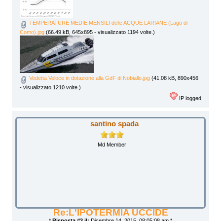
TEMPERATURE MEDIE MENSILI delle ACQUE LARIANE (Lago di
Como).jpg
(66.49 kB, 645x895 - visualizzato 1194 volte.)
Vedetta Veloce in dotazione alla GdF di Nobiallo.jpg
(41.08 kB, 890x456
- visualizzato 1210 volte.)
IP logged
santino spada
Md Member
Re:L'IPOTERMIA UCCIDE
*
Risposta #3 il:
Dicembre 14, 2015, 08:05:08 am *