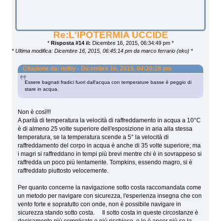
Re:L'IPOTERMIA UCCIDE
*
Risposta #14 il:
Dicembre 16, 2015, 06:34:49 pm *
*
Ultima modifica: Dicembre 16, 2015, 06:45:14 pm da marco ferrario (eko)
*
Citazione da: nolby - Dicembre 16, 2015, 04:20:28 pm
Essere bagnati fradici fuori dall'acqua con temperature basse è peggio di
stare in acqua.
Non è così!!!
A parità di temperatura la velocità di raffreddamento in acqua a 10°C
è di almeno 25 volte superiore dell'esposizione in aria alla stessa
temperatura, se la temperatura scende a 5° la velocità di
raffreddamento del corpo in acqua è anche di 35 volte superiore; ma
i magri si raffreddano in tempi più brevi mentre chi è in sovrappeso si
raffredda un poco più lentamente. Tompkins, essendo magro, si è
raffreddato piuttosto velocemente.
Per quanto concerne la navigazione sotto costa raccomandata come
un metodo per navigare con sicurezza, l'esperienza insegna che con
vento forte e sopratutto con onde, non è possibile navigare in
sicurezza stando sotto costa. Il sotto costa in queste circostanze è