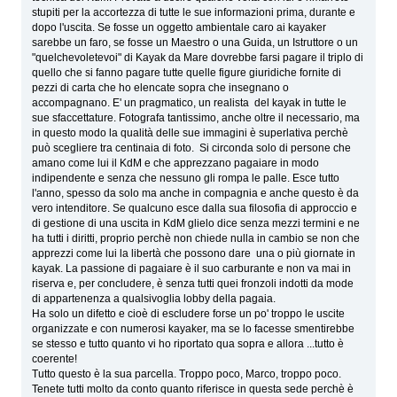
stupiti per la accortezza di tutte le sue informazioni prima, durante e
dopo l'uscita. Se fosse un oggetto ambientale caro ai kayaker
sarebbe un faro, se fosse un Maestro o una Guida, un Istruttore o un
"quelchevoletevoi" di Kayak da Mare dovrebbe farsi pagare il triplo di
quello che si fanno pagare tutte quelle figure giuridiche fornite di
pezzi di carta che ho elencate sopra che insegnano o
accompagnano. E' un pragmatico, un realista del kayak in tutte le
sue sfaccettature. Fotografa tantissimo, anche oltre il necessario, ma
in questo modo la qualità delle sue immagini è superlativa perchè
può scegliere tra centinaia di foto. Si circonda solo di persone che
amano come lui il KdM e che apprezzano pagaiare in modo
indipendente e senza che nessuno gli rompa le palle. Esce tutto
l'anno, spesso da solo ma anche in compagnia e anche questo è da
vero intenditore. Se qualcuno esce dalla sua filosofia di approccio e
di gestione di una uscita in KdM glielo dice senza mezzi termini e ne
ha tutti i diritti, proprio perchè non chiede nulla in cambio se non che
apprezzi come lui la libertà che possono dare una o più giornate in
kayak. La passione di pagaiare è il suo carburante e non va mai in
riserva e, per concludere, è senza tutti quei fronzoli indotti da mode
di appartenenza a qualsivoglia lobby della pagaia.
Ha solo un difetto e cioè di escludere forse un po' troppo le uscite
organizzate e con numerosi kayaker, ma se lo facesse smentirebbe
se stesso e tutto quanto vi ho riportato qua sopra e allora ...tutto è
coerente!
Tutto questo è la sua parcella. Troppo poco, Marco, troppo poco.
Tenete tutti molto da conto quanto riferisce in questa sede perchè è