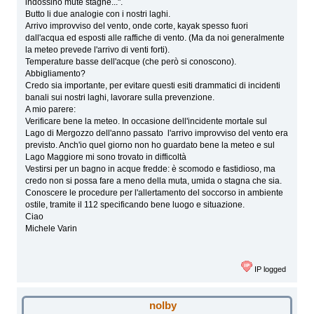
indossino mute stagne...".
Butto li due analogie con i nostri laghi.
Arrivo improvviso del vento, onde corte, kayak spesso fuori
dall'acqua ed esposti alle raffiche di vento. (Ma da noi generalmente
la meteo prevede l'arrivo di venti forti).
Temperature basse dell'acque (che però si conoscono).
Abbigliamento?
Credo sia importante, per evitare questi esiti drammatici di incidenti
banali sui nostri laghi, lavorare sulla prevenzione.
A mio parere:
Verificare bene la meteo. In occasione dell'incidente mortale sul
Lago di Mergozzo dell'anno passato l'arrivo improvviso del vento era
previsto. Anch'io quel giorno non ho guardato bene la meteo e sul
Lago Maggiore mi sono trovato in difficoltà
Vestirsi per un bagno in acque fredde: è scomodo e fastidioso, ma
credo non si possa fare a meno della muta, umida o stagna che sia.
Conoscere le procedure per l'allertamento del soccorso in ambiente
ostile, tramite il 112 specificando bene luogo e situazione.
Ciao
Michele Varin
IP logged
nolby