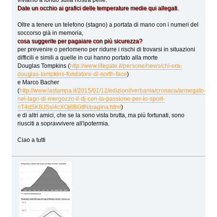
Date un occhio ai grafici delle temperature medie qui allegati.
Oltre a tenere un telefono (stagno) a portata di mano con i numeri del
soccorso già in memoria,
cosa suggerite per pagaiare con più sicurezza?
per prevenire o perlomeno per ridurre i rischi di trovarsi in situazioni
difficili e simili a quelle in cui hanno portato alla morte
Douglas Tompkins (
http://www.lifegate.it/persone/news/chi-era-
douglas-tompkins-fondatore-di-north-face
)
e Marco Bacher
(
http://www.lastampa.it/2015/01/12/edizioni/verbania/cronaca/annegato-
nel-lago-di-mergozzo-il-dj-con-la-passione-per-lo-sport-
nT4dSKBJSsl4cXOj8BGtfN/pagina.html
)
e di altri amici, che se la sono vista brutta, ma più fortunati, sono
riusciti a sopravvivere all'ipotermia.
Ciao a tutti