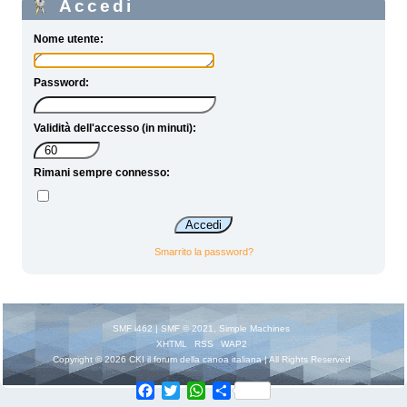
Accedi
Nome utente:
Password:
Validità dell'accesso (in minuti):
Rimani sempre connesso:
Smarrito la password?
SMF i462
|
SMF © 2021
,
Simple Machines
XHTML
RSS
WAP2
Copyright © 2026 CKI il forum della canoa italiana | All Rights Reserved
Facebook
Twitter
WhatsApp
Share