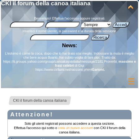
CKI il forum della canoa italiana
Benvenuto!
Effettua l'accesso
oppure
registrati
.
Inserisci il nome utente, la password e la durata della sessione.
News:
L'eskimo è come la coca, dopo che lo hai tirato stai meglio. Indossare la muta è meglio
che bere acqua Boario, hai subito voglia di fare pipì. Tratto da:
https://it.groups.yahoo.com/group/canoakayakitalia/message/2181
Proverbi,
massime e
frasi celebri
di Gigi
https://www.ckfiumi.net/racconti.phtml
Garioni.
CKI il forum della canoa italiana
Attenzione!
Solo gli utenti registrati possono accedere a questa sezione.
Effettua l'accesso qui sotto o
crea un nuovo account
con CKI il forum della
canoa italiana.