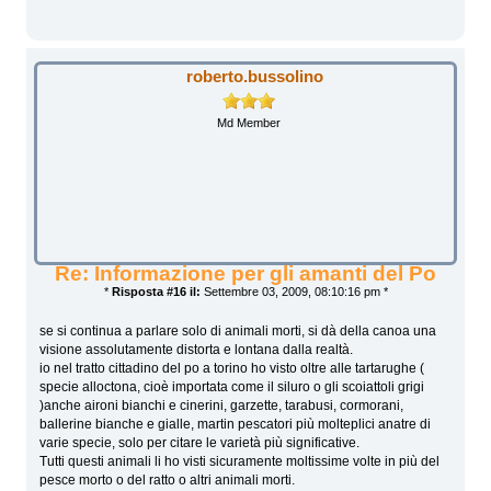
roberto.bussolino
Md Member
Re: Informazione per gli amanti del Po
*
Risposta #16 il:
Settembre 03, 2009, 08:10:16 pm *
se si continua a parlare solo di animali morti, si dà della canoa una
visione assolutamente distorta e lontana dalla realtà.
io nel tratto cittadino del po a torino ho visto oltre alle tartarughe (
specie alloctona, cioè importata come il siluro o gli scoiattoli grigi
)anche aironi bianchi e cinerini, garzette, tarabusi, cormorani,
ballerine bianche e gialle, martin pescatori più molteplici anatre di
varie specie, solo per citare le varietà più significative.
Tutti questi animali li ho visti sicuramente moltissime volte in più del
pesce morto o del ratto o altri animali morti.