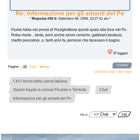
Re: Informazione per gli amanti del Po
*
Risposta #20 il:
Settembre 06, 2009, 10:27:41 am *
Fiume Adda nei pressi di Pizzighettone quindi quasi alla foce nel Po.
Roba morta ...tanta, però anche aironi cenerini, gabbiani,tarabusi,
martin pescatore, e, tanti anni fa, persone che facevano il bagno.
IP logged
STAMPA
Pagine:
1
[
2
]
Tutto
Vai su
previous topic
next topic
»
CKI il forum della canoa italiana
»
»
Spazio Kayak (e canoa) Fluviale e Torrente
Chat
Informazione per gli amanti del Po
Vai a: