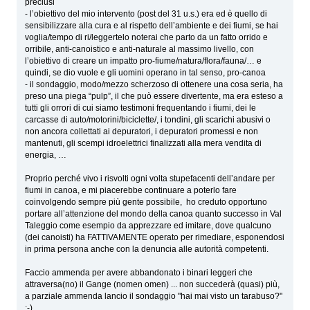
preclusi
- l’obiettivo del mio intervento (post del 31 u.s.) era ed è quello di
sensibilizzare alla cura e al rispetto dell’ambiente e dei fiumi, se hai
voglia/tempo di ri/leggertelo noterai che parto da un fatto orrido e
orribile, anti-canoistico e anti-naturale al massimo livello, con
l’obiettivo di creare un impatto pro-fiume/natura/flora/fauna/… e
quindi, se dio vuole e gli uomini operano in tal senso, pro-canoa
- il sondaggio, modo/mezzo scherzoso di ottenere una cosa seria, ha
preso una piega “pulp”, il che può essere divertente, ma era esteso a
tutti gli orrori di cui siamo testimoni frequentando i fiumi, dei le
carcasse di auto/motorini/biciclette/, i tondini, gli scarichi abusivi o
non ancora collettati ai depuratori, i depuratori promessi e non
mantenuti, gli scempi idroelettrici finalizzati alla mera vendita di
energia, …
Proprio perché vivo i risvolti ogni volta stupefacenti dell’andare per
fiumi in canoa, e mi piacerebbe continuare a poterlo fare
coinvolgendo sempre più gente possibile, ho creduto opportuno
portare all’attenzione del mondo della canoa quanto successo in Val
Taleggio come esempio da apprezzare ed imitare, dove qualcuno
(dei canoisti) ha FATTIVAMENTE operato per rimediare, esponendosi
in prima persona anche con la denuncia alle autorità competenti.
Faccio ammenda per avere abbandonato i binari leggeri che
attraversa(no) il Gange (nomen omen) ... non succederà (quasi) più,
a parziale ammenda lancio il sondaggio "hai mai visto un tarabuso?"
;-)