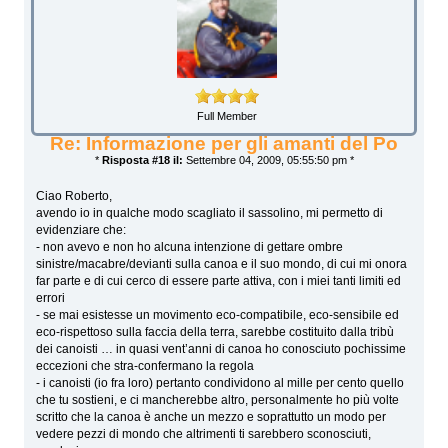
Full Member
Re: Informazione per gli amanti del Po
*
Risposta #18 il:
Settembre 04, 2009, 05:55:50 pm *
Ciao Roberto,
avendo io in qualche modo scagliato il sassolino, mi permetto di
evidenziare che:
- non avevo e non ho alcuna intenzione di gettare ombre
sinistre/macabre/devianti sulla canoa e il suo mondo, di cui mi onora
far parte e di cui cerco di essere parte attiva, con i miei tanti limiti ed
errori
- se mai esistesse un movimento eco-compatibile, eco-sensibile ed
eco-rispettoso sulla faccia della terra, sarebbe costituito dalla tribù
dei canoisti … in quasi vent’anni di canoa ho conosciuto pochissime
eccezioni che stra-confermano la regola
- i canoisti (io fra loro) pertanto condividono al mille per cento quello
che tu sostieni, e ci mancherebbe altro, personalmente ho più volte
scritto che la canoa è anche un mezzo e soprattutto un modo per
vedere pezzi di mondo che altrimenti ti sarebbero sconosciuti,