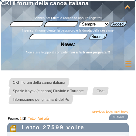
CKI il forum della canoa italiana
Benvenuto!
Effettua l'accesso
oppure
registrati
.
Inserisci il nome utente, la password e la durata della sessione.
News:
Non stare troppo al computer,
vai a farti una pagaiata!!!
»
CKI il forum della canoa italiana
»
»
Spazio Kayak (e canoa) Fluviale e Torrente
Chat
Informazione per gli amanti del Po
previous topic
next topic
STAMPA
Pagine:
1
[
2
]
Tutto
Vai giù
Letto 27599 volte