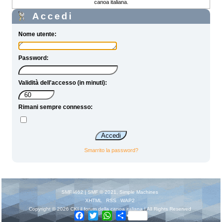
canoa italiana.
Accedi
Nome utente:
Password:
Validità dell'accesso (in minuti):
Rimani sempre connesso:
Smarrito la password?
SMF i462
|
SMF © 2021
,
Simple Machines
XHTML
RSS
WAP2
Copyright © 2026 CKI il forum della canoa italiana | All Rights Reserved
Facebook
Twitter
WhatsApp
Share