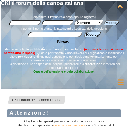
CKI il forum della canoa italiana
Benvenuto!
Effettua l'accesso
oppure
registrati
.
Inserisci il nome utente, la password e la durata della sessione.
News:
Avvisiamo che
la pubblicità non è ammessa
sul forum,
(a meno che non si aiuti a
sostenerne le spese)
. Questo per rispetto verso il lavoro di chi gestisce e manutiene il
sito e
per rispetto
di tutti quei canoisti che contribuiscono volontariamente con
informazioni, donazioni, immagini e quanto altro.
La decisione sulla sospensione dei post pubblicitari è a
discrezione
e facoltà dei
moderatori del forum.
Grazie dell'attenzione e della collaborazione.
CKI il forum della canoa italiana
Attenzione!
Solo gli utenti registrati possono accedere a questa sezione.
Effettua l'accesso qui sotto o
crea un nuovo account
con CKI il forum della