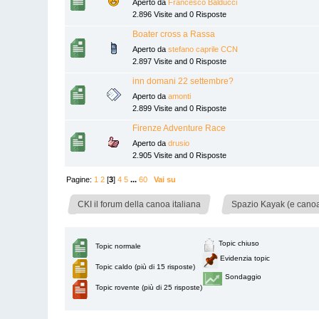
Aperto da
Francesco Balducci
2.896 Visite and 0 Risposte
Boater cross a Rassa
Aperto da
stefano caprile CCN
2.897 Visite and 0 Risposte
inn domani 22 settembre?
Aperto da
amonti
2.899 Visite and 0 Risposte
Firenze Adventure Race
Aperto da
drusio
2.905 Visite and 0 Risposte
Pagine:
1
2
[
3
]
4
5
...
60
Vai su
»
CKI il forum della canoa italiana
Spazio Kayak (e canoa)
Topic chiuso
Topic normale
Evidenzia topic
Topic caldo (più di 15 risposte)
Sondaggio
Topic rovente (più di 25 risposte)