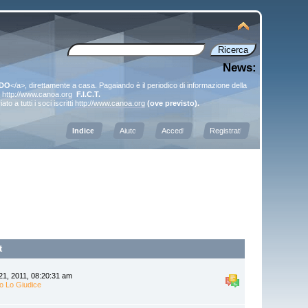
News:
NDO
</a>, direttamente a casa. Pagaiando è il periodico di informazione della
http://www.canoa.org
F.I.C.T.
o a tutti i soci iscritti
http://www.canoa.org
(ove previsto).
Indice
Aiuto
Accedi
Registrati
t
21, 2011, 08:20:31 am
o Lo Giudice