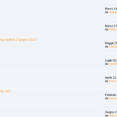
Marzo 14
da
angel
Marzo 17
da
Fabio 
ting martedì 2 giugno 2015
Maggio 2
da
David
Luglio 02
da
miche
Aprile 12
da
Paolo
TE -NO-
Febbraio
da
Flavio
Giugno 2
da
MAX 