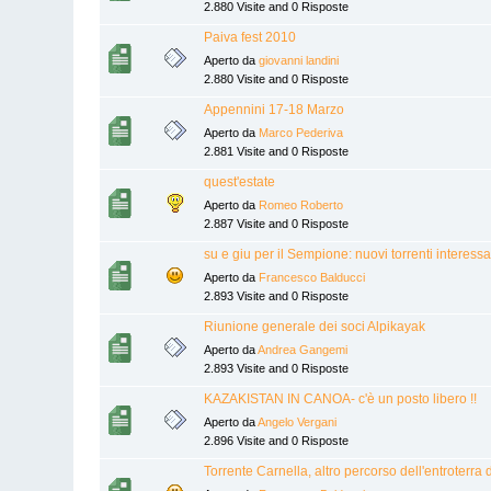
2.880 Visite and 0 Risposte
Paiva fest 2010
Aperto da
giovanni landini
2.880 Visite and 0 Risposte
Appennini 17-18 Marzo
Aperto da
Marco Pederiva
2.881 Visite and 0 Risposte
quest'estate
Aperto da
Romeo Roberto
2.887 Visite and 0 Risposte
su e giu per il Sempione: nuovi torrenti interessa
Aperto da
Francesco Balducci
2.893 Visite and 0 Risposte
Riunione generale dei soci Alpikayak
Aperto da
Andrea Gangemi
2.893 Visite and 0 Risposte
KAZAKISTAN IN CANOA- c'è un posto libero !!
Aperto da
Angelo Vergani
2.896 Visite and 0 Risposte
Torrente Carnella, altro percorso dell'entroterra