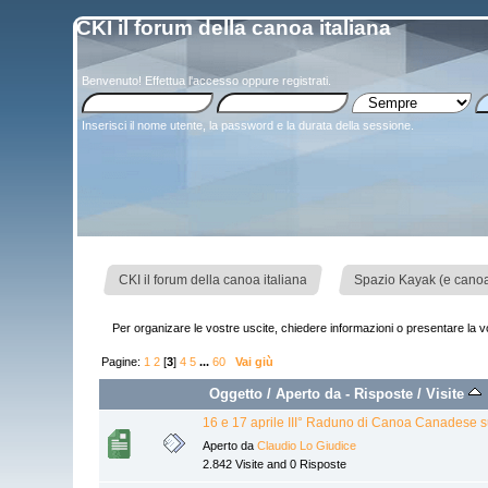
CKI il forum della canoa italiana
Benvenuto!
Effettua l'accesso
oppure
registrati
.
Inserisci il nome utente, la password e la durata della sessione.
»
CKI il forum della canoa italiana
Spazio Kayak (e canoa)
Per organizare le vostre uscite, chiedere informazioni o presentare la 
Pagine:
1
2
[
3
]
4
5
...
60
Vai giù
Oggetto
/
Aperto da
-
Risposte
/
Visite
16 e 17 aprile III° Raduno di Canoa Canadese s
Aperto da
Claudio Lo Giudice
2.842 Visite and 0 Risposte