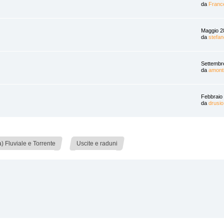
da
Franc
Maggio 2
da
stefa
Settembr
da
amont
Febbraio
da
drusio
»
 Fluviale e Torrente
Uscite e raduni