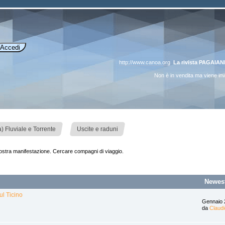
http://www.canoa.org
La rivista PAGAIA
Non è in vendita ma viene inviat
»
 Fluviale e Torrente
Uscite e raduni
vostra manifestazione. Cercare compagni di viaggio.
Newes
ul Ticino
Gennaio 
da
Claudi