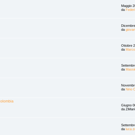
Maggio 2
da
Feder
Dicembre
da
giovan
Ottobre 
da
Marco
Settembr
da
Massim
Novembre
da
Nino 
Colombia
Giugno 0
da ZiMar
Settembr
da
luca z