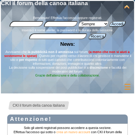
CKI il forum della canoa italiana
Benvenuto!
Effettua l'accesso
oppure
registrati
.
Inserisci il nome utente, la password e la durata della sessione.
News:
Avvisiamo che
la pubblicità non è ammessa
sul forum,
(a meno che non si aiuti a
sostenerne le spese)
. Questo per rispetto verso il lavoro di chi gestisce e manutiene il
sito e
per rispetto
di tutti quei canoisti che contribuiscono volontariamente con
informazioni, donazioni, immagini e quanto altro.
La decisione sulla sospensione dei post pubblicitari è a
discrezione
e facoltà dei
moderatori del forum.
Grazie dell'attenzione e della collaborazione.
CKI il forum della canoa italiana
Attenzione!
Solo gli utenti registrati possono accedere a questa sezione.
Effettua l'accesso qui sotto o
crea un nuovo account
con CKI il forum della