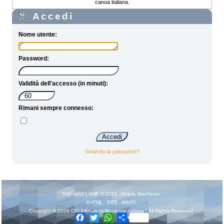
canoa italiana.
Accedi
Nome utente:
Password:
Validità dell'accesso (in minuti):
Rimani sempre connesso:
Smarrito la password?
SMF i462
|
SMF © 2021
,
Simple Machines
XHTML
RSS
WAP2
Copyright © 2026 CKI il forum della canoa italiana | All Rights Reserved
Facebook
Twitter
WhatsApp
Share