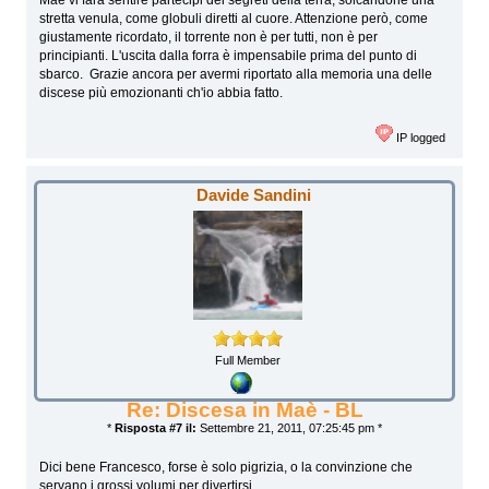
Maè vi farà sentire partecipi dei segreti della terra, solcandone una
stretta venula, come globuli diretti al cuore. Attenzione però, come
giustamente ricordato, il torrente non è per tutti, non è per
principianti. L'uscita dalla forra è impensabile prima del punto di
sbarco. Grazie ancora per avermi riportato alla memoria una delle
discese più emozionanti ch'io abbia fatto.
IP logged
Davide Sandini
Full Member
Re: Discesa in Maè - BL
*
Risposta #7 il:
Settembre 21, 2011, 07:25:45 pm *
Dici bene Francesco, forse è solo pigrizia, o la convinzione che
servano i grossi volumi per divertirsi..