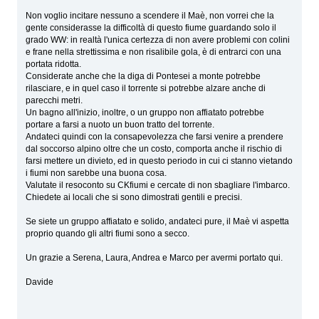
Non voglio incitare nessuno a scendere il Maè, non vorrei che la
gente considerasse la difficoltà di questo fiume guardando solo il
grado WW: in realtà l'unica certezza di non avere problemi con colini
e frane nella strettissima e non risalibile gola, è di entrarci con una
portata ridotta.
Considerate anche che la diga di Pontesei a monte potrebbe
rilasciare, e in quel caso il torrente si potrebbe alzare anche di
parecchi metri.
Un bagno all'inizio, inoltre, o un gruppo non affiatato potrebbe
portare a farsi a nuoto un buon tratto del torrente.
Andateci quindi con la consapevolezza che farsi venire a prendere
dal soccorso alpino oltre che un costo, comporta anche il rischio di
farsi mettere un divieto, ed in questo periodo in cui ci stanno vietando
i fiumi non sarebbe una buona cosa.
Valutate il resoconto su CKfiumi e cercate di non sbagliare l'imbarco.
Chiedete ai locali che si sono dimostrati gentili e precisi.
Se siete un gruppo affiatato e solido, andateci pure, il Maè vi aspetta
proprio quando gli altri fiumi sono a secco.
Un grazie a Serena, Laura, Andrea e Marco per avermi portato qui.
Davide