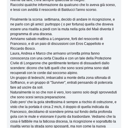
Raccolsi qualche informazione da qualcuno che lo aveva già sceso,
e lessi con avidità il resoconto di Balducci l'anno scorso.
Finalmente la scorsa settimana, decido di andare in ricognizione, e
ne parlo con gli amici: purtroppo ( o per fortuna) quella che doveva
essere una risalita a piedi con la muta nella gola del Maè diventa il
programma di una discesa.
Arriviamo sabato mattina a Longarone, forti del resoconto di
Francesco, e di un paio di discussioni con Eros Cappelloto e
Riccardo Bosco.
Laura, Andrea e Marco che arrivano un'oretta prima fanno
conoscenza con una certa Claudia e con un tale della Protezione
Civile di Longarone che gentilmente tentano di dissuaderli dallo
scendere: dicono che tutti quelli che sono scesi prima sono stati
recuperati con le corde dal soccorso alpino.
Un gruppo di tedeschi, imbarcatisi a monte della zona sifonata di
Soffranco, e un gruppo di "Surviver", entrati pensando di potercela
fare ad uscire da soli.
Naturalmente io so che non è vero, loro sanno solo degli sprovveduti
che sono scesi senza preparazione.
Dato pero' che la gola strettissima è sempre a rischio di ostruzione, e
visto che la portata è circa 2 mc/s, il doppio di quella indicata da
Francesco, decidiamo di scendere prima sul fondo della profonda
gola con le mute e visionare il punto da trasbordare. Vediamo che la
cosa è fattibile ma la faticosa discesa, la ricognizione e soprattutto la
risalita verso la strada sono spossanti, ma non come la nuova