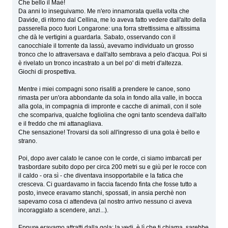
Che bello il Maè!
Da anni lo inseguivamo. Me n'ero innamorata quella volta che
Davide, di ritorno dal Cellina, me lo aveva fatto vedere dall'alto della
passerella poco fuori Longarone: una forra strettissima e altissima
che dà le vertigini a guardarla. Sabato, osservando con il
canocchiale il torrente da lassù, avevamo individuato un grosso
tronco che lo attraversava e dall'alto sembrava a pelo d'acqua. Poi si
è rivelato un tronco incastrato a un bel po' di metri d'altezza.
Giochi di prospettiva.
Mentre i miei compagni sono risaliti a prendere le canoe, sono
rimasta per un'ora abbondante da sola in fondo alla valle, in bocca
alla gola, in compagnia di impronte e cacche di animali, con il sole
che scompariva, qualche fogliolina che ogni tanto scendeva dall'alto
e il freddo che mi attanagliava.
Che sensazione! Trovarsi da soli all'ingresso di una gola è bello e
strano.
Poi, dopo aver calato le canoe con le corde, ci siamo imbarcati per
trasbordare subito dopo per circa 200 metri su e giù per le rocce con
il caldo - ora sì - che diventava insopportabile e la fatica che
cresceva. Ci guardavamo in faccia facendo finta che fosse tutto a
posto, invece eravamo stanchi, spossati, in ansia perchè non
sapevamo cosa ci attendeva (al nostro arrivo nessuno ci aveva
incoraggiato a scendere, anzi...).
Eppure eravamo attratti dalla gola: la vedi, è lì che ti chiama, sarebbe