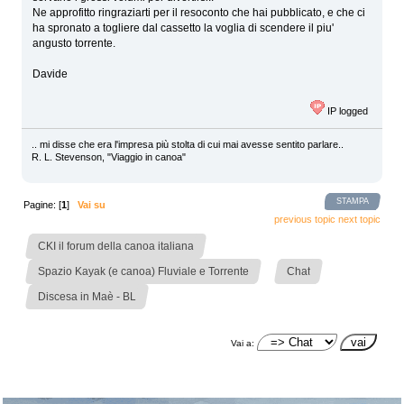
Ne approfitto ringraziarti per il resoconto che hai pubblicato, e che ci
ha spronato a togliere dal cassetto la voglia di scendere il piu'
angusto torrente.
Davide
IP logged
.. mi disse che era l'impresa più stolta di cui mai avesse sentito parlare..
R. L. Stevenson, "Viaggio in canoa"
STAMPA
Pagine: [
1
]
Vai su
previous topic
next topic
»
CKI il forum della canoa italiana
»
»
Spazio Kayak (e canoa) Fluviale e Torrente
Chat
Discesa in Maè - BL
Vai a: