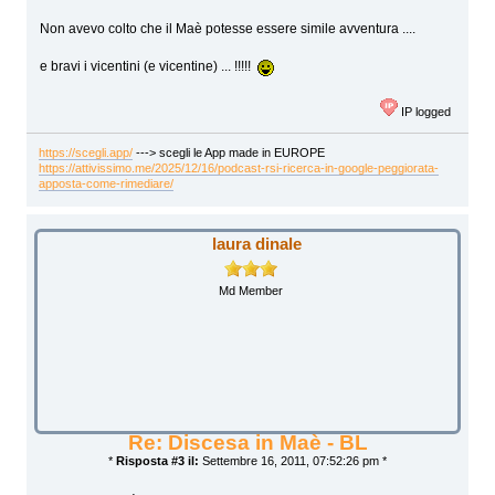
Non avevo colto che il Maè potesse essere simile avventura ....
e bravi i vicentini (e vicentine) ... !!!!!
IP logged
https://scegli.app/
---> scegli le App made in EUROPE
https://attivissimo.me/2025/12/16/podcast-rsi-ricerca-in-google-peggiorata-
apposta-come-rimediare/
laura dinale
Md Member
Re: Discesa in Maè - BL
*
Risposta #3 il:
Settembre 16, 2011, 07:52:26 pm *