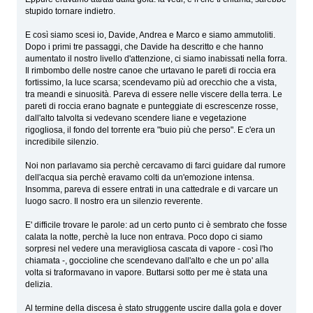
stupido tornare indietro.
E così siamo scesi io, Davide, Andrea e Marco e siamo ammutoliti.
Dopo i primi tre passaggi, che Davide ha descritto e che hanno
aumentato il nostro livello d'attenzione, ci siamo inabissati nella forra.
Il rimbombo delle nostre canoe che urtavano le pareti di roccia era
fortissimo, la luce scarsa; scendevamo più ad orecchio che a vista,
tra meandi e sinuosità. Pareva di essere nelle viscere della terra. Le
pareti di roccia erano bagnate e punteggiate di escrescenze rosse,
dall'alto talvolta si vedevano scendere liane e vegetazione
rigogliosa, il fondo del torrente era "buio più che perso". E c'era un
incredibile silenzio.
Noi non parlavamo sia perchè cercavamo di farci guidare dal rumore
dell'acqua sia perchè eravamo colti da un'emozione intensa.
Insomma, pareva di essere entrati in una cattedrale e di varcare un
luogo sacro. Il nostro era un silenzio reverente.
E' difficile trovare le parole: ad un certo punto ci è sembrato che fosse
calata la notte, perchè la luce non entrava. Poco dopo ci siamo
sorpresi nel vedere una meravigliosa cascata di vapore - così l'ho
chiamata -, goccioline che scendevano dall'alto e che un po' alla
volta si traformavano in vapore. Buttarsi sotto per me è stata una
delizia.
Al termine della discesa è stato struggente uscire dalla gola e dover