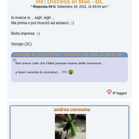
Re: Discesa in Maè - BL
*
Risposta #4 il:
Settembre 18, 2011, 11:43:54 am *
Io invece si ... sigh, sigh ...
Ma prima o poi riuscirò ad andarci. ;-)
Bella impresa. :-)
Giorgio (JC)
Citazione da: Dani Ckfiumi - Settembre 16, 2011, 02:26:41 pm
Non avevo colto che il Maè potesse essere simile avventura ....
e bravi i vicentini (e vicentine) ... !!!!!
IP logged
andrea consuma