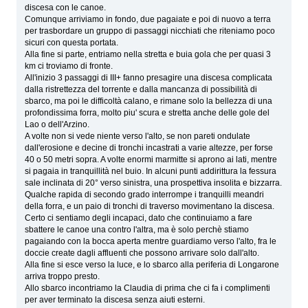
discesa con le canoe.
Comunque arriviamo in fondo, due pagaiate e poi di nuovo a terra
per trasbordare un gruppo di passaggi nicchiati che riteniamo poco
sicuri con questa portata.
Alla fine si parte, entriamo nella stretta e buia gola che per quasi 3
km ci troviamo di fronte.
All'inizio 3 passaggi di III+ fanno presagire una discesa complicata
dalla ristrettezza del torrente e dalla mancanza di possibilità di
sbarco, ma poi le difficoltà calano, e rimane solo la bellezza di una
profondissima forra, molto piu' scura e stretta anche delle gole del
Lao o dell'Arzino.
A volte non si vede niente verso l'alto, se non pareti ondulate
dall'erosione e decine di tronchi incastrati a varie altezze, per forse
40 o 50 metri sopra. A volte enormi marmitte si aprono ai lati, mentre
si pagaia in tranquillità nel buio. In alcuni punti addirittura la fessura
sale inclinata di 20° verso sinistra, una prospettiva insolita e bizzarra.
Qualche rapida di secondo grado interrompe i tranquilli meandri
della forra, e un paio di tronchi di traverso movimentano la discesa.
Certo ci sentiamo degli incapaci, dato che continuiamo a fare
sbattere le canoe una contro l'altra, ma è solo perchè stiamo
pagaiando con la bocca aperta mentre guardiamo verso l'alto, fra le
doccie create dagli affluenti che possono arrivare solo dall'alto.
Alla fine si esce verso la luce, e lo sbarco alla periferia di Longarone
arriva troppo presto.
Allo sbarco incontriamo la Claudia di prima che ci fa i complimenti
per aver terminato la discesa senza aiuti esterni.