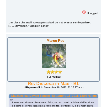
IP logged
.. mi disse che era l'impresa più stolta di cui mai avesse sentito parlare..
R. L. Stevenson, "Viaggio in canoa"
Marco Pec
Full Member
Re: Discesa in Maè - BL
*
Risposta #1 il:
Settembre 16, 2011, 11:23:27 am *
Citazione da: Davide Sandini - Settembre 16, 2011, 12:07:07 am
A volte non si vede niente verso l'alto, se non pareti ondulate dall'erosione
e decine di tronchi incastrati a varie altezze, per forse 40 o 50 metri sopra.