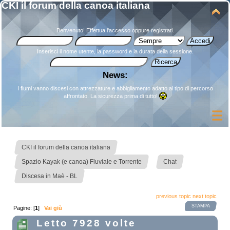
CKI il forum della canoa italiana
Benvenuto!
Effettua l'accesso
oppure
registrati
.
Inserisci il nome utente, la password e la durata della sessione.
News:
I fiumi vanno discesi con attrezzature e abbigliamento adatto al tipo di percorso
affrontato. La sicurezza prima di tutto!
»
CKI il forum della canoa italiana
»
»
Spazio Kayak (e canoa) Fluviale e Torrente
Chat
Discesa in Maè - BL
previous topic
next topic
STAMPA
Pagine: [
1
]
Vai giù
Letto 7928 volte