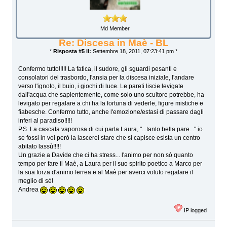
Md Member
Re: Discesa in Maè - BL
*
Risposta #5 il:
Settembre 18, 2011, 07:23:41 pm *
Confermo tutto!!!!! La fatica, il sudore, gli sguardi pesanti e
consolatori del trasbordo, l'ansia per la discesa iniziale, l'andare
verso l'ignoto, il buio, i giochi di luce. Le pareti liscie levigate
dall'acqua che sapientemente, come solo uno scultore potrebbe, ha
levigato per regalare a chi ha la fortuna di vederle, figure mistiche e
fiabesche. Confermo tutto, anche l'emozione/estasi di passare dagli
inferi al paradiso!!!!!
P.S. La cascata vaporosa di cui parla Laura, "...tanto bella pare..." io
se fossi in voi però la lascerei stare che si capisce esista un centro
abitato lassù!!!!!
Un grazie a Davide che ci ha stress... l'animo per non sò quanto
tempo per fare il Maè, a Laura per il suo spirito poetico a Marco per
la sua forza d'animo ferrea e al Maè per averci voluto regalare il
meglio di sè!
Andrea
IP logged