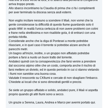
arriva troppo presto.
Allo sbarco incontriamo la Claudia di prima che ci fa i complimenti
per aver terminato la discesa senza aiuti esterni.
Non voglio incitare nessuno a scendere il Maè, non vorrei che la
gente considerasse la difficoltà di questo fiume guardando solo il
grado WW: in realtà l'unica certezza di non avere problemi con colini
e frane nella strettissima e non risalibile gola, è di entrarci con una
portata ridotta.
Considerate anche che la diga di Pontesei a monte potrebbe
rilasciare, e in quel caso il torrente si potrebbe alzare anche di
parecchi metri.
Un bagno all'inizio, inoltre, o un gruppo non affiatato potrebbe
portare a farsi a nuoto un buon tratto del torrente.
Andateci quindi con la consapevolezza che farsi venire a prendere
dal soccorso alpino oltre che un costo, comporta anche il rischio di
farsi mettere un divieto, ed in questo periodo in cui ci stanno vietando
i fiumi non sarebbe una buona cosa.
Valutate il resoconto su CKfiumi e cercate di non sbagliare l'imbarco.
Chiedete ai locali che si sono dimostrati gentili e precisi.
Se siete un gruppo affiatato e solido, andateci pure, il Maè vi aspetta
proprio quando gli altri fiumi sono a secco.
Un grazie a Serena, Laura, Andrea e Marco per avermi portato qui.