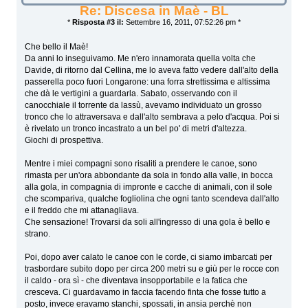
Re: Discesa in Maè - BL
*
Risposta #3 il:
Settembre 16, 2011, 07:52:26 pm *
Che bello il Maè!
Da anni lo inseguivamo. Me n'ero innamorata quella volta che
Davide, di ritorno dal Cellina, me lo aveva fatto vedere dall'alto della
passerella poco fuori Longarone: una forra strettissima e altissima
che dà le vertigini a guardarla. Sabato, osservando con il
canocchiale il torrente da lassù, avevamo individuato un grosso
tronco che lo attraversava e dall'alto sembrava a pelo d'acqua. Poi si
è rivelato un tronco incastrato a un bel po' di metri d'altezza.
Giochi di prospettiva.
Mentre i miei compagni sono risaliti a prendere le canoe, sono
rimasta per un'ora abbondante da sola in fondo alla valle, in bocca
alla gola, in compagnia di impronte e cacche di animali, con il sole
che scompariva, qualche fogliolina che ogni tanto scendeva dall'alto
e il freddo che mi attanagliava.
Che sensazione! Trovarsi da soli all'ingresso di una gola è bello e
strano.
Poi, dopo aver calato le canoe con le corde, ci siamo imbarcati per
trasbordare subito dopo per circa 200 metri su e giù per le rocce con
il caldo - ora sì - che diventava insopportabile e la fatica che
cresceva. Ci guardavamo in faccia facendo finta che fosse tutto a
posto, invece eravamo stanchi, spossati, in ansia perchè non