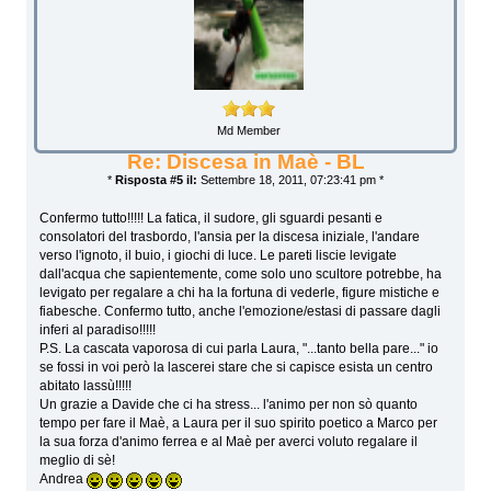
Md Member
Re: Discesa in Maè - BL
*
Risposta #5 il:
Settembre 18, 2011, 07:23:41 pm *
Confermo tutto!!!!! La fatica, il sudore, gli sguardi pesanti e
consolatori del trasbordo, l'ansia per la discesa iniziale, l'andare
verso l'ignoto, il buio, i giochi di luce. Le pareti liscie levigate
dall'acqua che sapientemente, come solo uno scultore potrebbe, ha
levigato per regalare a chi ha la fortuna di vederle, figure mistiche e
fiabesche. Confermo tutto, anche l'emozione/estasi di passare dagli
inferi al paradiso!!!!!
P.S. La cascata vaporosa di cui parla Laura, "...tanto bella pare..." io
se fossi in voi però la lascerei stare che si capisce esista un centro
abitato lassù!!!!!
Un grazie a Davide che ci ha stress... l'animo per non sò quanto
tempo per fare il Maè, a Laura per il suo spirito poetico a Marco per
la sua forza d'animo ferrea e al Maè per averci voluto regalare il
meglio di sè!
Andrea