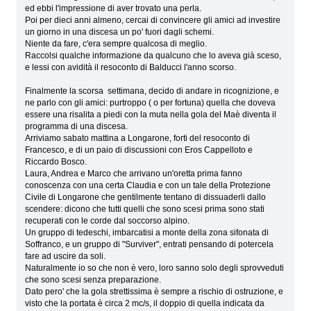
ed ebbi l'impressione di aver trovato una perla.
Poi per dieci anni almeno, cercai di convincere gli amici ad investire
un giorno in una discesa un po' fuori dagli schemi.
Niente da fare, c'era sempre qualcosa di meglio.
Raccolsi qualche informazione da qualcuno che lo aveva già sceso,
e lessi con avidità il resoconto di Balducci l'anno scorso.
Finalmente la scorsa settimana, decido di andare in ricognizione, e
ne parlo con gli amici: purtroppo ( o per fortuna) quella che doveva
essere una risalita a piedi con la muta nella gola del Maè diventa il
programma di una discesa.
Arriviamo sabato mattina a Longarone, forti del resoconto di
Francesco, e di un paio di discussioni con Eros Cappelloto e
Riccardo Bosco.
Laura, Andrea e Marco che arrivano un'oretta prima fanno
conoscenza con una certa Claudia e con un tale della Protezione
Civile di Longarone che gentilmente tentano di dissuaderli dallo
scendere: dicono che tutti quelli che sono scesi prima sono stati
recuperati con le corde dal soccorso alpino.
Un gruppo di tedeschi, imbarcatisi a monte della zona sifonata di
Soffranco, e un gruppo di "Surviver", entrati pensando di potercela
fare ad uscire da soli.
Naturalmente io so che non è vero, loro sanno solo degli sprovveduti
che sono scesi senza preparazione.
Dato pero' che la gola strettissima è sempre a rischio di ostruzione, e
visto che la portata è circa 2 mc/s, il doppio di quella indicata da