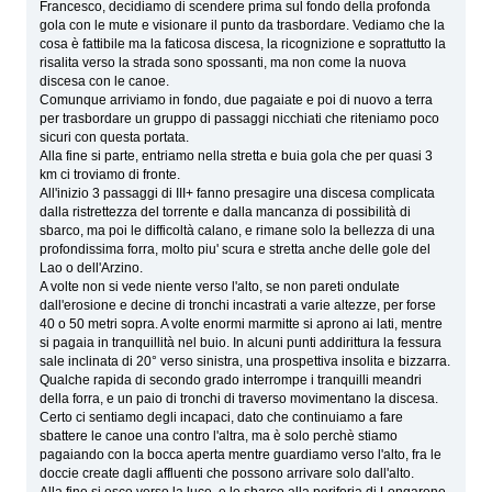
Francesco, decidiamo di scendere prima sul fondo della profonda
gola con le mute e visionare il punto da trasbordare. Vediamo che la
cosa è fattibile ma la faticosa discesa, la ricognizione e soprattutto la
risalita verso la strada sono spossanti, ma non come la nuova
discesa con le canoe.
Comunque arriviamo in fondo, due pagaiate e poi di nuovo a terra
per trasbordare un gruppo di passaggi nicchiati che riteniamo poco
sicuri con questa portata.
Alla fine si parte, entriamo nella stretta e buia gola che per quasi 3
km ci troviamo di fronte.
All'inizio 3 passaggi di III+ fanno presagire una discesa complicata
dalla ristrettezza del torrente e dalla mancanza di possibilità di
sbarco, ma poi le difficoltà calano, e rimane solo la bellezza di una
profondissima forra, molto piu' scura e stretta anche delle gole del
Lao o dell'Arzino.
A volte non si vede niente verso l'alto, se non pareti ondulate
dall'erosione e decine di tronchi incastrati a varie altezze, per forse
40 o 50 metri sopra. A volte enormi marmitte si aprono ai lati, mentre
si pagaia in tranquillità nel buio. In alcuni punti addirittura la fessura
sale inclinata di 20° verso sinistra, una prospettiva insolita e bizzarra.
Qualche rapida di secondo grado interrompe i tranquilli meandri
della forra, e un paio di tronchi di traverso movimentano la discesa.
Certo ci sentiamo degli incapaci, dato che continuiamo a fare
sbattere le canoe una contro l'altra, ma è solo perchè stiamo
pagaiando con la bocca aperta mentre guardiamo verso l'alto, fra le
doccie create dagli affluenti che possono arrivare solo dall'alto.
Alla fine si esce verso la luce, e lo sbarco alla periferia di Longarone