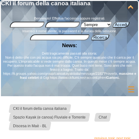
CKI il forum della canoa italiana
Benvenuto!
Effettua l'accesso
oppure
registrati
.
Inserisci il nome utente, la password e la durata della sessione.
News:
Detti tragicamente passati alla storia:
Non è detto che con più acqua sia più difficile. C'è sempre qualcuno che ti carica per il
recupero. L'impraticabile si vede sempre dalla canoa. In questo mese c'è sempre acqua.
Per questo tratto l'acqua non è mai troppa. Quel buco non tiene. Sono anni che non
finisco a bagno. Tratto da:
https://it.groups.yahoo.com/group/canoakayakitalia/message/2181
"Proverbi,
massime e
frasi celebri
di Gigi
https://www.ckfiumi.net/racconti.phtml
Garioni.
»
CKI il forum della canoa italiana
»
»
Spazio Kayak (e canoa) Fluviale e Torrente
Chat
Discesa in Maè - BL
previous topic
next topic