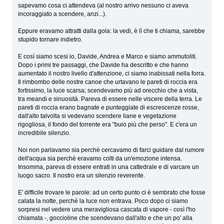
sapevamo cosa ci attendeva (al nostro arrivo nessuno ci aveva
incoraggiato a scendere, anzi...).
Eppure eravamo attratti dalla gola: la vedi, è lì che ti chiama, sarebbe
stupido tornare indietro.
E così siamo scesi io, Davide, Andrea e Marco e siamo ammutoliti.
Dopo i primi tre passaggi, che Davide ha descritto e che hanno
aumentato il nostro livello d'attenzione, ci siamo inabissati nella forra.
Il rimbombo delle nostre canoe che urtavano le pareti di roccia era
fortissimo, la luce scarsa; scendevamo più ad orecchio che a vista,
tra meandi e sinuosità. Pareva di essere nelle viscere della terra. Le
pareti di roccia erano bagnate e punteggiate di escrescenze rosse,
dall'alto talvolta si vedevano scendere liane e vegetazione
rigogliosa, il fondo del torrente era "buio più che perso". E c'era un
incredibile silenzio.
Noi non parlavamo sia perchè cercavamo di farci guidare dal rumore
dell'acqua sia perchè eravamo colti da un'emozione intensa.
Insomma, pareva di essere entrati in una cattedrale e di varcare un
luogo sacro. Il nostro era un silenzio reverente.
E' difficile trovare le parole: ad un certo punto ci è sembrato che fosse
calata la notte, perchè la luce non entrava. Poco dopo ci siamo
sorpresi nel vedere una meravigliosa cascata di vapore - così l'ho
chiamata -, goccioline che scendevano dall'alto e che un po' alla