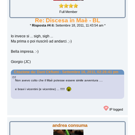
Full Member
Re: Discesa in Maè - BL
*
Risposta #4 il:
Settembre 18, 2011, 11:43:54 am *
Io invece si ... sigh, sigh ...
Ma prima o poi riuscirò ad andarci. ;-)
Bella impresa. :-)
Giorgio (JC)
Citazione da: Dani Ckfiumi - Settembre 16, 2011, 02:26:41 pm
Non avevo colto che il Maè potesse essere simile avventura ....
e bravi i vicentini (e vicentine) ... !!!!!
IP logged
andrea consuma