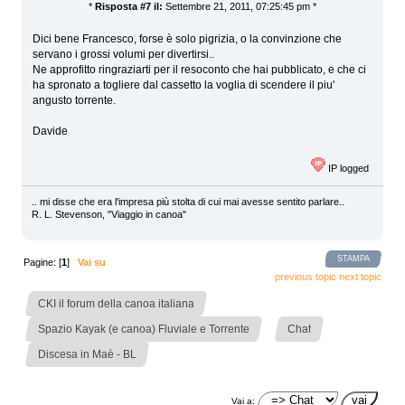
*
Risposta #7 il:
Settembre 21, 2011, 07:25:45 pm *
Dici bene Francesco, forse è solo pigrizia, o la convinzione che
servano i grossi volumi per divertirsi..
Ne approfitto ringraziarti per il resoconto che hai pubblicato, e che ci
ha spronato a togliere dal cassetto la voglia di scendere il piu'
angusto torrente.
Davide
IP logged
.. mi disse che era l'impresa più stolta di cui mai avesse sentito parlare..
R. L. Stevenson, "Viaggio in canoa"
STAMPA
Pagine: [
1
]
Vai su
previous topic
next topic
»
CKI il forum della canoa italiana
»
»
Spazio Kayak (e canoa) Fluviale e Torrente
Chat
Discesa in Maè - BL
Vai a: