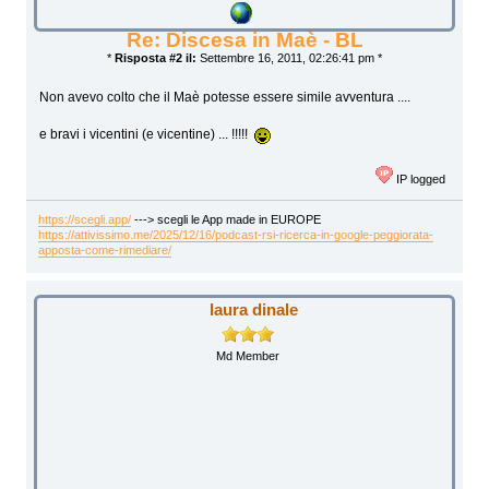
Re: Discesa in Maè - BL
*
Risposta #2 il:
Settembre 16, 2011, 02:26:41 pm *
Non avevo colto che il Maè potesse essere simile avventura ....
e bravi i vicentini (e vicentine) ... !!!!!
IP logged
https://scegli.app/
---> scegli le App made in EUROPE
https://attivissimo.me/2025/12/16/podcast-rsi-ricerca-in-google-peggiorata-
apposta-come-rimediare/
laura dinale
Md Member