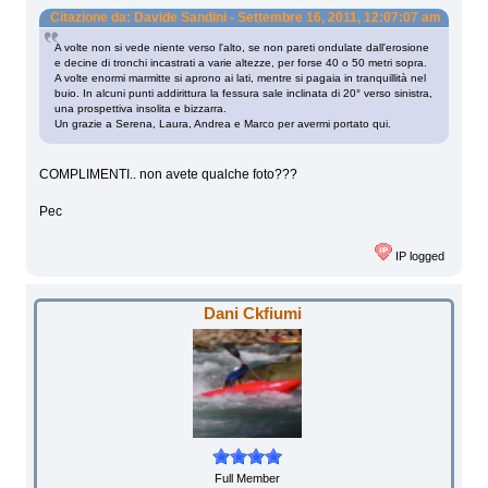
Citazione da: Davide Sandini - Settembre 16, 2011, 12:07:07 am
A volte non si vede niente verso l'alto, se non pareti ondulate dall'erosione
e decine di tronchi incastrati a varie altezze, per forse 40 o 50 metri sopra.
A volte enormi marmitte si aprono ai lati, mentre si pagaia in tranquillità nel
buio. In alcuni punti addirittura la fessura sale inclinata di 20° verso sinistra,
una prospettiva insolita e bizzarra.
Un grazie a Serena, Laura, Andrea e Marco per avermi portato qui.
COMPLIMENTI.. non avete qualche foto???
Pec
IP logged
Dani Ckfiumi
Full Member