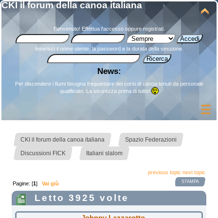
CKI il forum della canoa italiana
Benvenuto!
Effettua l'accesso
oppure
registrati
.
Inserisci il nome utente, la password e la durata della sessione.
News:
Per discendere i fiumi bisogna frequentare dei corsi di canoa tenuti da personale
qualificato. La sicurezza prima di tutto!
»
»
CKI il forum della canoa italiana
Spazio Federazioni
»
Discussioni FICK
Italiani slalom
previous topic
next topic
STAMPA
Pagine: [
1
]
Vai giù
Letto 3925 volte
Johnny Lazzarotto