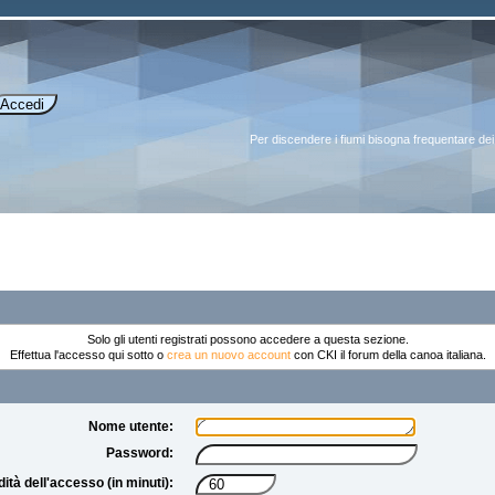
Per discendere i fiumi bisogna frequentare dei 
Solo gli utenti registrati possono accedere a questa sezione.
Effettua l'accesso qui sotto o
crea un nuovo account
con CKI il forum della canoa italiana.
Nome utente:
Password:
dità dell'accesso (in minuti):