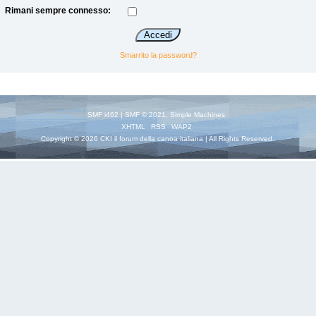
Rimani sempre connesso:
Smarrito la password?
SMF i462
|
SMF © 2021
,
Simple Machines
XHTML
RSS
WAP2
Copyright © 2026 CKI il forum della canoa italiana | All Rights Reserved