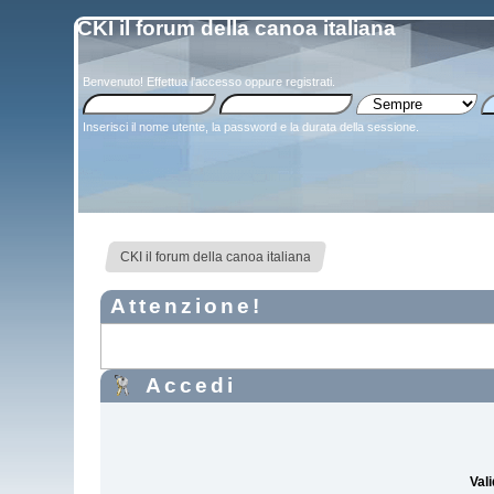
CKI il forum della canoa italiana
Benvenuto!
Effettua l'accesso
oppure
registrati
.
Inserisci il nome utente, la password e la durata della sessione.
CKI il forum della canoa italiana
Attenzione!
Accedi
Vali