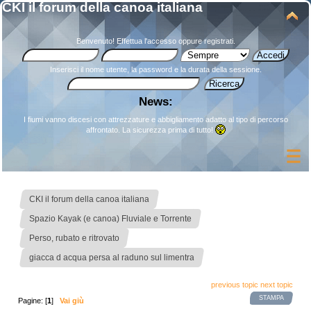
CKI il forum della canoa italiana
Benvenuto!
Effettua l'accesso
oppure
registrati
.
Inserisci il nome utente, la password e la durata della sessione.
News:
I fiumi vanno discesi con attrezzature e abbigliamento adatto al tipo di percorso
affrontato. La sicurezza prima di tutto!
»
CKI il forum della canoa italiana
»
Spazio Kayak (e canoa) Fluviale e Torrente
»
Perso, rubato e ritrovato
giacca d acqua persa al raduno sul limentra
previous topic
next topic
STAMPA
Pagine: [
1
]
Vai giù