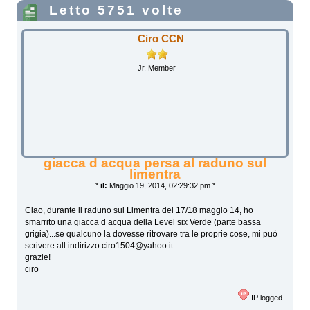
Letto 5751 volte
Ciro CCN
Jr. Member
giacca d acqua persa al raduno sul
limentra
*
il:
Maggio 19, 2014, 02:29:32 pm *
Ciao, durante il raduno sul Limentra del 17/18 maggio 14, ho
smarrito una giacca d acqua della Level six Verde (parte bassa
grigia)...se qualcuno la dovesse ritrovare tra le proprie cose, mi può
scrivere all indirizzo ciro1504@yahoo.it.
grazie!
ciro
IP logged