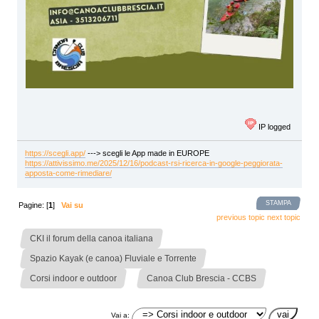
IP logged
https://scegli.app/
---> scegli le App made in EUROPE
https://attivissimo.me/2025/12/16/podcast-rsi-ricerca-in-google-peggiorata-
apposta-come-rimediare/
STAMPA
Pagine: [
1
]
Vai su
previous topic
next topic
»
CKI il forum della canoa italiana
»
Spazio Kayak (e canoa) Fluviale e Torrente
»
Corsi indoor e outdoor
Canoa Club Brescia - CCBS
Vai a: