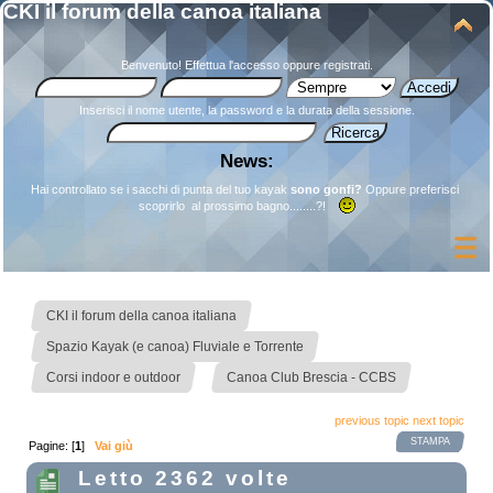
CKI il forum della canoa italiana
Benvenuto!
Effettua l'accesso
oppure
registrati
.
Inserisci il nome utente, la password e la durata della sessione.
News:
Hai controllato se i sacchi di punta del tuo kayak
sono gonfi?
Oppure preferisci
scoprirlo al prossimo bagno........?!
»
CKI il forum della canoa italiana
»
Spazio Kayak (e canoa) Fluviale e Torrente
»
Corsi indoor e outdoor
Canoa Club Brescia - CCBS
previous topic
next topic
STAMPA
Pagine: [
1
]
Vai giù
Letto 2362 volte