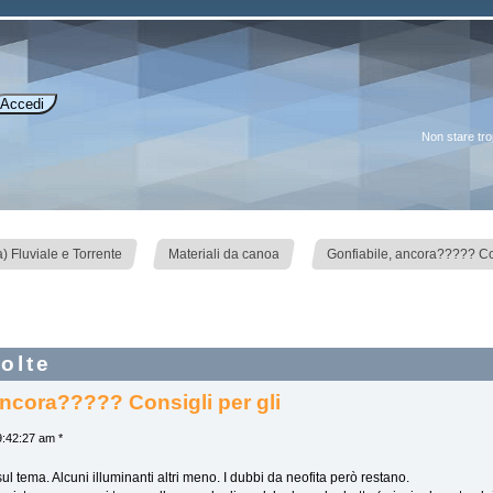
Non stare tr
»
»
 Fluviale e Torrente
Materiali da canoa
Gonfiabile, ancora????? Cons
olte
ancora????? Consigli per gli
:42:27 am *
sul tema. Alcuni illuminanti altri meno. I dubbi da neofita però restano.