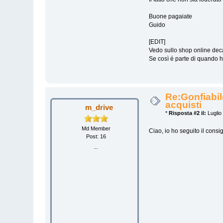
Buone pagaiate
Guido
[EDIT]
Vedo sullo shop online deca
Se così é parte di quando h
Re:Gonfiabil
acquisti
m_drive
*
Risposta #2 il:
Luglio
Md Member
Ciao, io ho seguito il consi
Post: 16
...