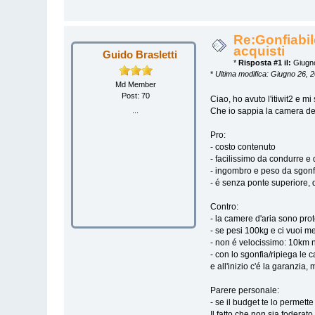
Re:Gonfiabil
acquisti
Guido Brasletti
*
Risposta #1 il:
Giugno
*
Ultima modifica: Giugno 26, 
Md Member
Post: 70
Ciao, ho avuto l'itiwit2 e mi
Che io sappia la camera del
...
Pro:
- costo contenuto
- facilissimo da condurre e 
- ingombro e peso da sgonf
- é senza ponte superiore, q
Contro:
- la camere d'aria sono pro
- se pesi 100kg e ci vuoi me
- non é velocissimo: 10km 
- con lo sgonfia/ripiega le 
e all'inizio c'é la garanzia
Parere personale:
- se il budget te lo permett
Il fatto che non sia foderato