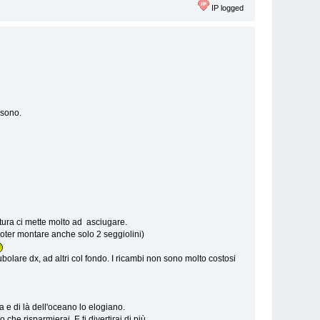
IP logged
 sono.
tura ci mette molto ad asciugare.
i poter montare anche solo 2 seggiolini)
bolare dx, ad altri col fondo. I ricambi non sono molto costosi
a e di là dell'oceano lo elogiano.
 che risparmierai. E ti divertirai di più.