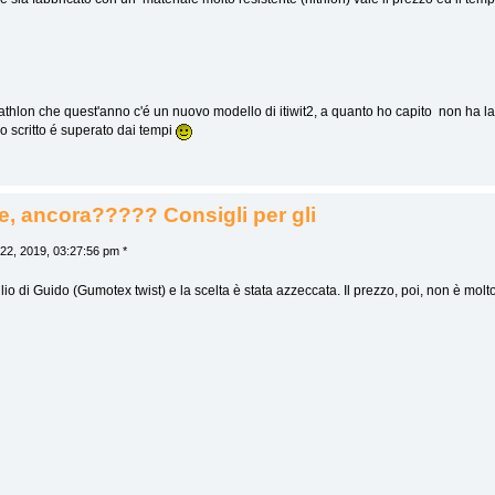
thlon che quest'anno c'é un nuovo modello di itiwit2, a quanto ho capito non ha la
o scritto é superato dai tempi
e, ancora????? Consigli per gli
 22, 2019, 03:27:56 pm *
glio di Guido (Gumotex twist) e la scelta è stata azzeccata. Il prezzo, poi, non è molt