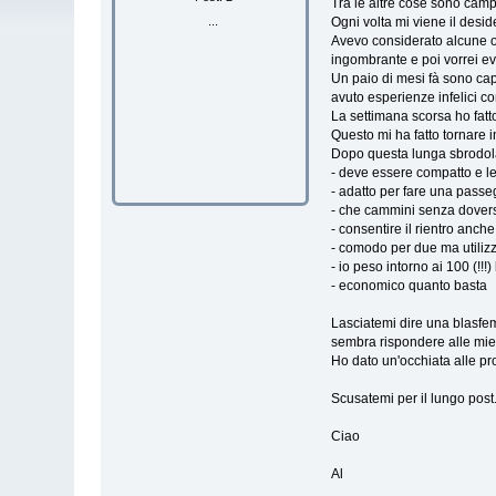
Tra le altre cose sono camp
...
Ogni volta mi viene il desid
Avevo considerato alcune o
ingombrante e poi vorrei ev
Un paio di mesi fà sono cap
avuto esperienze infelici c
La settimana scorsa ho fatto
Questo mi ha fatto tornare i
Dopo questa lunga sbrodol
- deve essere compatto e l
- adatto per fare una passe
- che cammini senza dovers
- consentire il rientro anch
- comodo per due ma utilizz
- io peso intorno ai 100 (!!
- economico quanto basta
Lasciatemi dire una blasfemi
sembra rispondere alle mie
Ho dato un'occhiata alle pr
Scusatemi per il lungo post
Ciao
Al