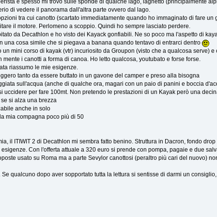
erista e spesso mi trovo sulle sponde di qualche lago, laghetto (principalmente alpin
erio di vedere il panorama dall'altra parte ovvero dal lago.
pzioni tra cui canotto (scartato immediatamente quando ho immaginato di fare un
itare il motore. Perlomeno a scoppio. Quindi ho sempre lasciato perdere.
itato da Decathlon e ho visto dei Kayack gonfiabili. Ne so poco ma l'aspetto di ka
on una cosa simile che si piegava a banana quando tentavo di entrarci dentro
 un mini corso di kayak (vtr) incuriosito da Groupon (visto che a qualcosa serve) e 
n mente i canotti a forma di canoa. Ho letto qualcosa, youtubato e forse forse.
ata riassumo le mie esigenze.
eggero tanto da essere buttato in un gavone del camper e preso alla bisogna
ggiata sull'acqua (anche di qualche ora, magari con un paio di panini e boccia d'a
i uccidere per fare 100mt. Non pretendo le prestazioni di un Kayak però una decin
e se si alza una brezza
abile anche in solo
!) la mia compagna poco più di 50
a, il ITIWIT 2 di Decathlon mi sembra fatto benino. Struttura in Dacron, fondo drop s
 esigenze. Con l'offerta attuale a 320 euro si prende con pompa, pagaie e due salv
oposte usato su Roma ma a parte Sevylor canottosi (peraltro più cari del nuovo) non
. Se qualcuno dopo aver sopportato tutta la lettura si sentisse di darmi un consiglio