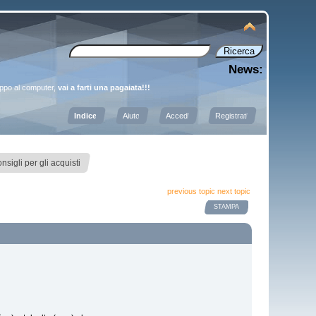
News:
oppo al computer,
vai a farti una pagaiata!!!
Indice
Aiuto
Accedi
Registrati
igli per gli acquisti
previous topic
next topic
STAMPA