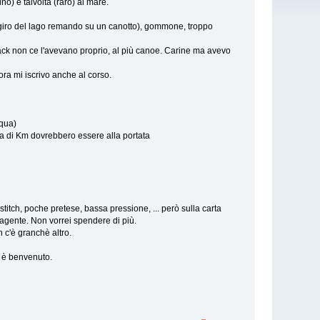
o) e talvolta (raro) al mare.
 giro del lago remando su un canotto), gommone, troppo
yack non ce l'avevano proprio, al più canoe. Carine ma avevo
ora mi iscrivo anche al corso.
cqua)
a di Km dovrebbero essere alla portata
titch, poche pretese, bassa pressione, ... però sulla carta
agente. Non vorrei spendere di più.
 c'è granchè altro.
, è benvenuto.