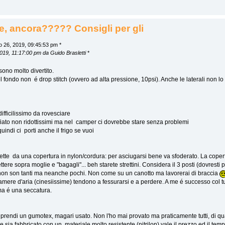
e, ancora????? Consigli per gli
 26, 2019, 09:45:53 pm *
2019, 11:17:00 pm da Guido Brasletti
*
 sono molto divertito.
 fondo non é drop stitch (ovvero ad alta pressione, 10psi). Anche le laterali non lo
difficilissimo da rovesciare
iato non ridottissimi ma nel camper ci dovrebbe stare senza problemi
uindi ci porti anche il frigo se vuoi
tette da una copertura in nylon/cordura: per asciugarsi bene va sfoderato. La coper
ttere sopra moglie e "bagagli"... beh starete strettini. Considera il 3 posti (dovrest
non son tanti ma neanche pochi. Non come su un canotto ma lavorerai di braccia
camere d'aria (cinesiissime) tendono a fessurarsi e a perdere. A me é successo col tu
, ma é una seccatura.
e prendi un gumotex, magari usato. Non l'ho mai provato ma praticamente tutti, di qu
 e sia fabbricato con un materiale molto resistente (nitrilon) vale il prezzo ed il tempo