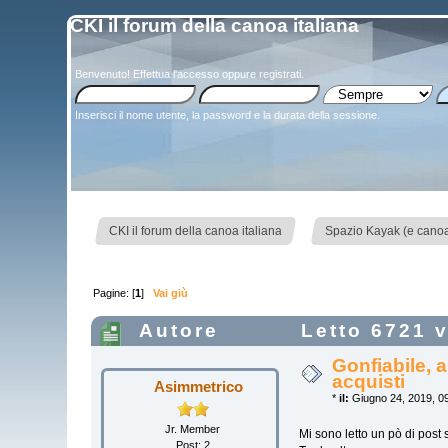
CKI il forum della canoa italiana
Benvenuto!
Effettua l'accesso
oppure
registrati
.
Inserisci il nome utente, la password e la durata della sessione.
»
CKI il forum della canoa italiana
Spazio Kayak (e canoa)
Pagine: [
1
]
Vai giù
Autore
Letto 6721 v
Gonfiabile, 
acquisti
Asimmetrico
*
il:
Giugno 24, 2019, 09
Jr. Member
Mi sono letto un pò di post 
Post: 2