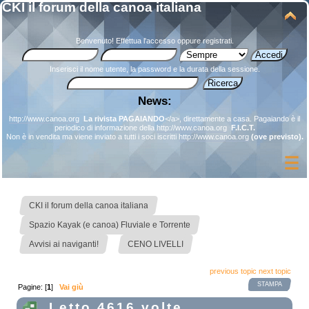
CKI il forum della canoa italiana
Benvenuto!
Effettua l'accesso
oppure
registrati
.
Inserisci il nome utente, la password e la durata della sessione.
News:
http://www.canoa.org
La rivista PAGAIANDO
</a>, direttamente a casa. Pagaiando è il
periodico di informazione della
http://www.canoa.org
F.I.C.T.
Non è in vendita ma viene inviato a tutti i soci iscritti
http://www.canoa.org
(ove previsto).
»
CKI il forum della canoa italiana
»
Spazio Kayak (e canoa) Fluviale e Torrente
»
Avvisi ai naviganti!
CENO LIVELLI
previous topic
next topic
STAMPA
Pagine: [
1
]
Vai giù
Letto 4616 volte