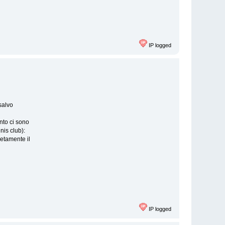
IP logged
salvo
nto ci sono
nis club):
letamente il
IP logged