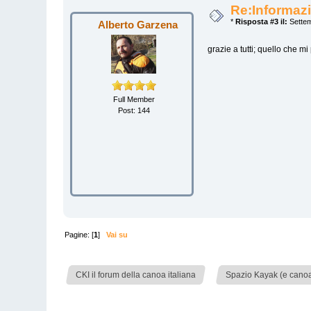
Re:Informazi
*
Risposta #3 il:
Settem
Alberto Garzena
grazie a tutti; quello che mi
Full Member
Post: 144
Pagine: [
1
]
Vai su
»
CKI il forum della canoa italiana
Spazio Kayak (e canoa)