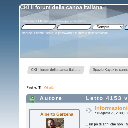
CKI il forum della canoa italiana
Benvenuto!
Effettua l'accesso
oppure
registrati
.
Inserisci il nome utente, la password e la durata della sessione.
»
CKI il forum della canoa italiana
Spazio Kayak (e canoa)
Pagine: [
1
]
Vai giù
Autore
Letto 4153 v
Informazioni
*
il:
Agosto 29, 2014, 01
Alberto Garzena
E' un pò di anni che non li 