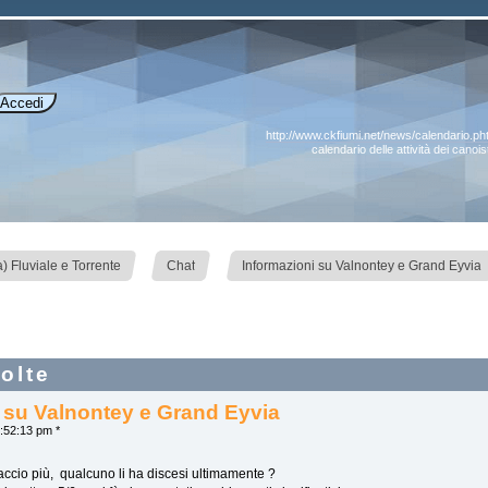
http://www.ckfiumi.net/news/calendario.ph
calendario delle attività dei canoi
»
»
 Fluviale e Torrente
Chat
Informazioni su Valnontey e Grand Eyvia
olte
 su Valnontey e Grand Eyvia
:52:13 pm *
faccio più, qualcuno li ha discesi ultimamente ?