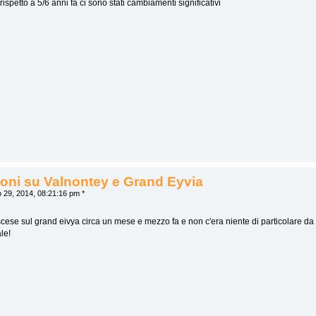
rispetto a 5/6 anni fà ci sono stati cambiamenti significativi
oni su Valnontey e Grand Eyvia
 29, 2014, 08:21:16 pm *
iscese sul grand eivya circa un mese e mezzo fa e non c'era niente di particolare da
ale!