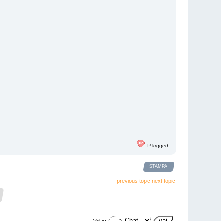
IP logged
STAMPA
previous topic
next topic
Vai a: