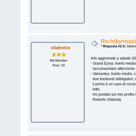
Re:Informazi
*
Risposta #2 il:
Settem
vitalextra
Info aggiornate a sabato 30
Md Member
- Grand Eyvia: livello medi
Post: 10
raccomandare attenzione lun
- Valnontey: livello medio,
due trasbordi obbligatori, c
il primo è un caos di rocce
letto.
Ho postato sul mio profilo 
Roberto Vitalesta