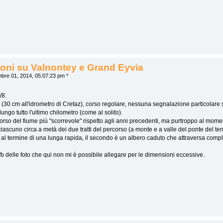
oni su Valnontey e Grand Eyvia
bre 01, 2014, 05:07:23 pm *
/8.
o (30 cm all'idrometro di Cretaz), corso regolare, nessuna segnalazione particolare 
go tutto l'ultimo chilometro (come al solito).
 corso del fiume più "scorrevole" rispetto agli anni precedenti, ma purtroppo al mome
iascuno circa a metà dei due tratti del percorso (a monte e a valle del ponte del ten
 al termine di una lunga rapida, il secondo è un albero caduto che attraversa comp
fb delle foto che qui non mi è possibile allegare per le dimensioni eccessive.