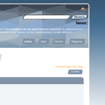
News:
tml
Visita
la pagina con gli appuntamenti canoistici
, è a disposizione il
sti made in Italy. Raduni, uscite, manifestazione, serate video ecc.
Indice
Aiuto
Accedi
Registrati
previous topic
next topic
STAMPA