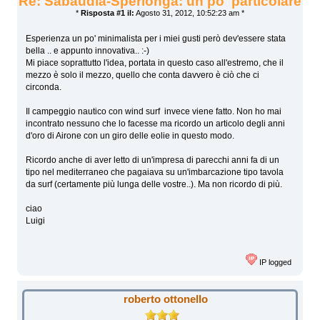
Re: Sabaudia-Sperlonga: un po' particolare
*
Risposta #1 il:
Agosto 31, 2012, 10:52:23 am *
Esperienza un po' minimalista per i miei gusti però dev'essere stata
bella .. e appunto innovativa.. :-)
Mi piace soprattutto l'idea, portata in questo caso all'estremo, che il
mezzo è solo il mezzo, quello che conta davvero è ciò che ci
circonda.
Il campeggio nautico con wind surf invece viene fatto. Non ho mai
incontrato nessuno che lo facesse ma ricordo un articolo degli anni
d'oro di Airone con un giro delle eolie in questo modo.
Ricordo anche di aver letto di un'impresa di parecchi anni fa di un
tipo nel mediterraneo che pagaiava su un'imbarcazione tipo tavola
da surf (certamente più lunga delle vostre..). Ma non ricordo di più.
ciao
Luigi
IP logged
roberto ottonello