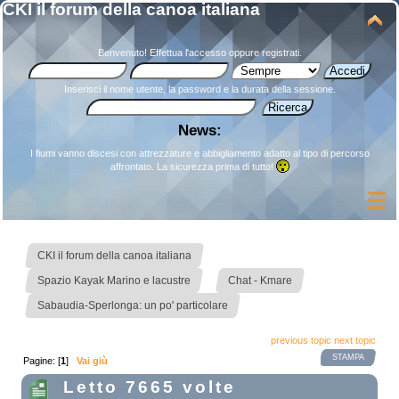
CKI il forum della canoa italiana
Benvenuto!
Effettua l'accesso
oppure
registrati
.
Inserisci il nome utente, la password e la durata della sessione.
News:
I fiumi vanno discesi con attrezzature e abbigliamento adatto al tipo di percorso
affrontato. La sicurezza prima di tutto!
»
CKI il forum della canoa italiana
»
»
Spazio Kayak Marino e lacustre
Chat - Kmare
Sabaudia-Sperlonga: un po' particolare
previous topic
next topic
STAMPA
Pagine: [
1
]
Vai giù
Letto 7665 volte