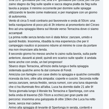
zaino stagno da 5kg sulle spalle e sacca stagna piatta da 5kg sulla
tavola a poppa: il minimo occorrente per dormire sulle spiagge
utilizzando le tavole come materassi; e per mangiare con un giorno
di autonomia.
Vento di circa 5 nodi contrario poi favorevole e onda di 50cm: una
bella navigazione di poco più di 3h intorno al promontorio del Circeo
fino ad una spiaggia libera sul litorale verso Terracina dove ci siamo
accampati
La prima notte senza tenda non è stata felice: zanzare, umido e
quindi freddo. Insomma, ribadita la mia esperienza che per il
campeggio nautico si possono ridurre al minimo le cose da portare
ma non rinunciare alla tenda.
Il secondo giorno ho messo anche lo zaino sulla tavola, sulla parte
anteriore, davanti ai piedi; quindi ero scarico sulle spalle: è andata
bene anche con onda, un bel progresso!
Sbarco dopo Terracina, all'inizio della lunga e bella spiaggia
sistemata qualche anno fa dal comune di Fondi.
Amicizia con famiglie con case dietro la spiaggia e qualche comodità
ricevuta da loro, oltre alla simpatia: coperte e cuscini. Seconda notte
senza zanzare, senza freddo, senza rumori, con una luna stupenda
che ci ha illuminato fino all'alba. Luca ha dormito dalle 21 alle 9!
Terza giornata lungo il litorale tra Terracina e Sperlonga, con una
bella onda di traverso (50-70cm a occhio) per gran parte del
percorso: insomma una galoppata di oltre 10km che Luca ha retto
bene, senza mai cadere.
Arrivo alla spiaggia di levante di Sperlonga in serata, contenti e