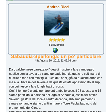
Andrea Ricci
Full Member
Sabaudia-Sperlonga: un po' particolare
*
il:
Agosto 30, 2012, 11:42:08 pm *
Da qualche mese carezzavo l'idea di riuscire a fare campeggio
nautico con la tavola da stand up paddling; da qualche settimana di
riuscire a farlo con mio figlio Luca di 8 anni, già da qualche anno con
me alla Discesa del Tevere e da questa estate appassionato al sup,
con cui riesce a fare lunghi tratti di costa.
Così il tempo è giunto per fare entrambe le cose: il 28 agosto alle 15
siamo partiti dalla darsena del lago di Sabaudia, ospiti dell'amico
Saverio, gestore del locale centro di canoa, abbiamo percorso il
canale romano e siamo usciti in mare a Torre Paola, lato nord del
promontorio del Circeo.
Una 10'6" gonfiabile per me, una 9'4" gonfiabile per Luca; per me poi