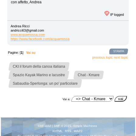
con affetto, Andrea
IP logged
Andrea Ricci
andricci63@gmail.com
www.acquamossa.com
https://www.facebook.com/acquamossa
STAMPA
Pagine: [
1
]
Vai su
previous topic
next topic
»
CKI il forum della canoa italiana
»
»
Spazio Kayak Marino e lacustre
Chat - Kmare
Sabaudia-Sperlonga: un po' particolare
Vai a:
SMF i462
|
SMF © 2021
,
Simple Machines
XHTML
RSS
WAP2