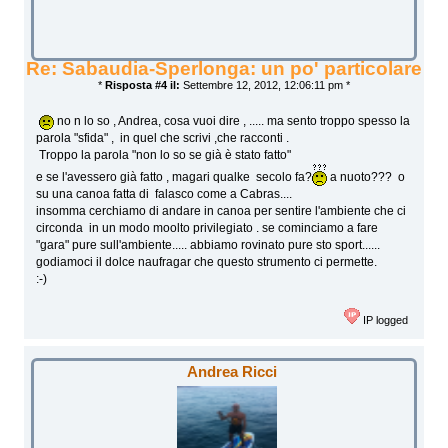
Re: Sabaudia-Sperlonga: un po' particolare
*
Risposta #4 il:
Settembre 12, 2012, 12:06:11 pm *
no n lo so , Andrea, cosa vuoi dire , ..... ma sento troppo spesso la
parola "sfida" , in quel che scrivi ,che racconti .
Troppo la parola "non lo so se già è stato fatto"
e se l'avessero già fatto , magari qualke secolo fa?
a nuoto??? o
su una canoa fatta di falasco come a Cabras....
insomma cerchiamo di andare in canoa per sentire l'ambiente che ci
circonda in un modo moolto privilegiato . se cominciamo a fare
"gara" pure sull'ambiente..... abbiamo rovinato pure sto sport......
godiamoci il dolce naufragar che questo strumento ci permette.
:-)
IP logged
Andrea Ricci