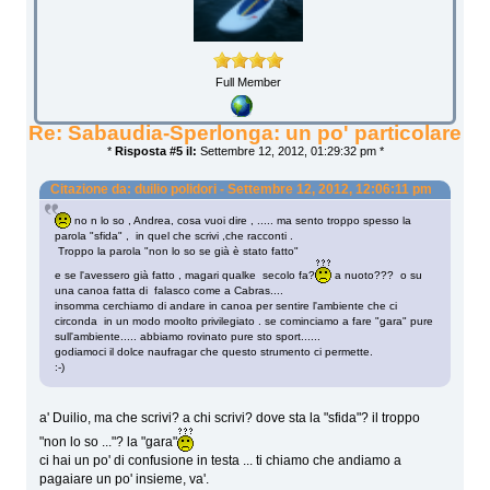
Full Member
Re: Sabaudia-Sperlonga: un po' particolare
*
Risposta #5 il:
Settembre 12, 2012, 01:29:32 pm *
Citazione da: duilio polidori - Settembre 12, 2012, 12:06:11 pm
no n lo so , Andrea, cosa vuoi dire , ..... ma sento troppo spesso la
parola "sfida" , in quel che scrivi ,che racconti .
Troppo la parola "non lo so se già è stato fatto"
e se l'avessero già fatto , magari qualke secolo fa?
a nuoto??? o su
una canoa fatta di falasco come a Cabras....
insomma cerchiamo di andare in canoa per sentire l'ambiente che ci
circonda in un modo moolto privilegiato . se cominciamo a fare "gara" pure
sull'ambiente..... abbiamo rovinato pure sto sport......
godiamoci il dolce naufragar che questo strumento ci permette.
:-)
a' Duilio, ma che scrivi? a chi scrivi? dove sta la "sfida"? il troppo
"non lo so ..."? la "gara"
ci hai un po' di confusione in testa ... ti chiamo che andiamo a
pagaiare un po' insieme, va'.