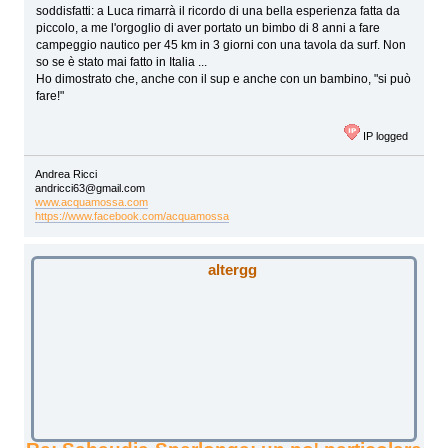
soddisfatti: a Luca rimarrà il ricordo di una bella esperienza fatta da
piccolo, a me l'orgoglio di aver portato un bimbo di 8 anni a fare
campeggio nautico per 45 km in 3 giorni con una tavola da surf. Non
so se è stato mai fatto in Italia ...
Ho dimostrato che, anche con il sup e anche con un bambino, "si può
fare!"
IP logged
Andrea Ricci
andricci63@gmail.com
www.acquamossa.com
https://www.facebook.com/acquamossa
altergg