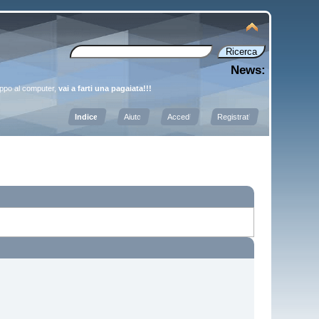
News:
oppo al computer,
vai a farti una pagaiata!!!
Indice
Aiuto
Accedi
Registrati