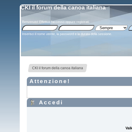
CKI il forum della canoa italiana
Benvenuto!
Effettua l'accesso
oppure
registrati
.
Inserisci il nome utente, la password e la durata della sessione.
CKI il forum della canoa italiana
Attenzione!
Accedi
Vali