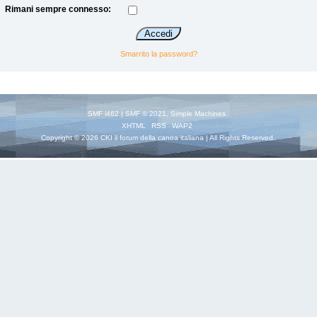
Rimani sempre connesso:
Smarrito la password?
SMF i462
|
SMF © 2021
,
Simple Machines
XHTML
RSS
WAP2
Copyright © 2026 CKI il forum della canoa italiana | All Rights Reserved