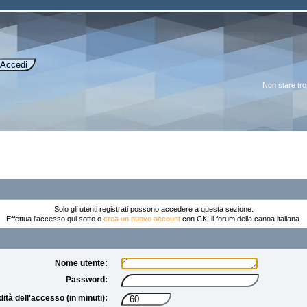
Non stare tr
Solo gli utenti registrati possono accedere a questa sezione.
Effettua l'accesso qui sotto o
crea un nuovo account
con CKI il forum della canoa italiana.
Nome utente:
Password:
dità dell'accesso (in minuti):