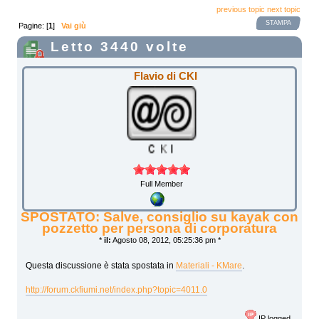
previous topic
next topic
STAMPA
Pagine: [
1
]
Vai giù
Letto 3440 volte
Flavio di CKI
Full Member
SPOSTATO: Salve, consiglio su kayak con
pozzetto per persona di corporatura
*
il:
Agosto 08, 2012, 05:25:36 pm *
Questa discussione è stata spostata in
Materiali - KMare
.
http://forum.ckfiumi.net/index.php?topic=4011.0
IP logged