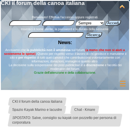
CKI il forum della canoa italiana
Benvenuto!
Effettua l'accesso
oppure
registrati
.
Inserisci il nome utente, la password e la durata della sessione.
News:
Avvisiamo che
la pubblicità non è ammessa
sul forum,
(a meno che non si aiuti a
sostenerne le spese)
. Questo per rispetto verso il lavoro di chi gestisce e manutiene il
sito e
per rispetto
di tutti quei canoisti che contribuiscono volontariamente con
informazioni, donazioni, immagini e quanto altro.
La decisione sulla sospensione dei post pubblicitari è a
discrezione
e facoltà dei
moderatori del forum.
Grazie dell'attenzione e della collaborazione.
»
CKI il forum della canoa italiana
»
»
Spazio Kayak Marino e lacustre
Chat - Kmare
SPOSTATO: Salve, consiglio su kayak con pozzetto per persona di
corporatura