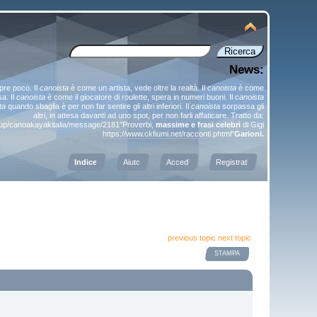
News:
pre poco. Il
canoista
è come un artista, vede oltre la realtà. Il
canoista
è come
a. Il
canoista
è come il giocatore di roulette, spera in numeri buoni. Il
canoista
ta
quando sbaglia è per non far sentire gli altri inferiori. Il
canoista
sorpassa gli
altri, in attesa davanti ad uno spot, per non farli affaticare. Tratto da:
roup/canoakayakitalia/message/2181
"Proverbi,
massime e frasi celebri
di Gigi
https://www.ckfiumi.net/racconti.phtml
"
Garioni.
Indice
Aiuto
Accedi
Registrati
previous topic
next topic
STAMPA