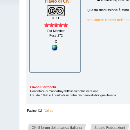
Flavio di CKI
Questa discussione è stata
http://forum.ckfiumi.net/in
Full Member
Post: 272
C
Flavio Ciarrocchi
-
Fondatore di CanoaKayakItalia vecchia versione.
CKI dal 1998 è il punto di incontro dei canoisti di lingua italiana
Pagine: [
1
]
Vai su
»
»
CKI il forum della canoa italiana
Spazio Federazioni