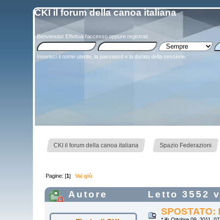
CKI il forum della canoa italiana
Benvenuto!
Effettua l'accesso
oppure
registrati
.
Inserisci il nome utente, la password e la durata della sessione.
»
»
CKI il forum della canoa italiana
Spazio Federazioni
Pagine: [
1
]
Vai giù
Autore
Letto 3552 v
SPOSTATO: R
*
il:
Ottobre 09, 2011, 07