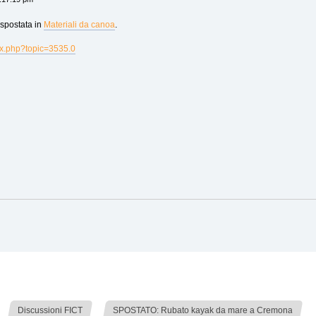
 spostata in
Materiali da canoa
.
dex.php?topic=3535.0
»
Discussioni FICT
SPOSTATO: Rubato kayak da mare a Cremona