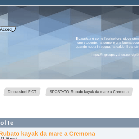
Il
canoista
è come l'agricoltore, piove sem
uno studente, ha sempre una buona scus
quando nuota in acqua, ha caldo. Il
canois
https://it.groups.yahoo.com/g
»
Discussioni FICT
SPOSTATO: Rubato kayak da mare a Cremona
olte
ubato kayak da mare a Cremona
:17:19 pm *