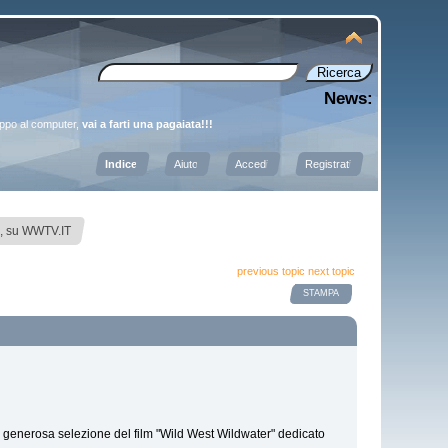
News:
oppo al computer,
vai a farti una pagaiata!!!
Indice
Aiuto
Accedi
Registrati
a, su WWTV.IT
previous topic
next topic
STAMPA
na generosa selezione del film "Wild West Wildwater" dedicato