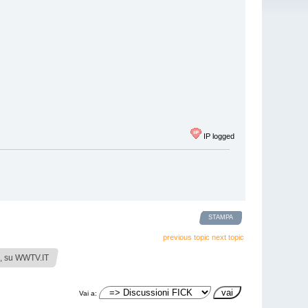
IP logged
STAMPA
previous topic
next topic
a, su WWTV.IT
Vai a: