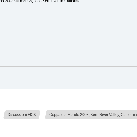
o 2003 sul meraviglioso Kern river, in California.
t
»
Discussioni FICK
Coppa del Mondo 2003, Kern River Valley, Californi