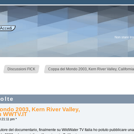
Non stare tr
»
Discussioni FICK
Coppa del Mondo 2003, Kern River Valley, Californi
olte
ndo 2003, Kern River Valley,
su WWTV.IT
:21:11 pm *
'autore del documentario, finalmente su WildWater TV Italia ho potuto pubblicare u