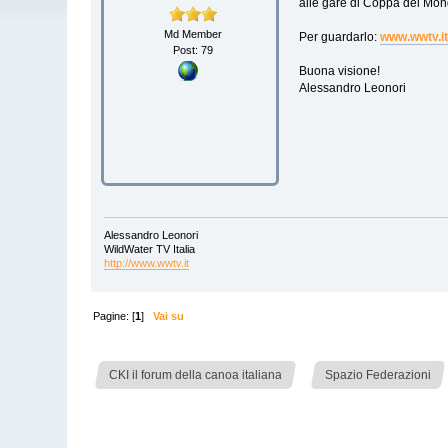
alle gare di Coppa del Mond
Md Member
Per guardarlo:
www.wwtv.i
Post: 79
Buona visione!
Alessandro Leonori
Alessandro Leonori
WildWater TV Italia
http://www.wwtv.it
Pagine: [
1
]
Vai su
»
»
CKI il forum della canoa italiana
Spazio Federazioni