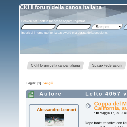
CKI il forum della canoa italiana
Benvenuto!
Effettua l'accesso
oppure
registrati
.
Inserisci il nome utente, la password e la durata della sessione.
»
»
CKI il forum della canoa italiana
Spazio Federazioni
Pagine: [
1
]
Vai giù
Autore
Letto 4057 v
Coppa del Mo
California, 
Alessandro Leonori
*
il:
Maggio 17, 2010, 03
Dopo tante trattative con l