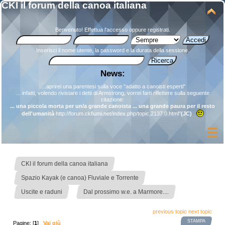
CKI il forum della canoa italiana
Benvenuto!
Effettua l'accesso
oppure
registrati
.
Inserisci il nome utente, la password e la durata della sessione.
News:
....aprirei una parentesi sulla voce "adatto a canoisti esperti"
... infatti, volendo rivistare i detti di Armstrong, vorrei farti riflettere sulla seguente
citazione:
... una piccola morta per un/a grande canoista ... una grande paura per il resto
dell'umanità
http://forum.ckfiumi.net/index.php/topic,2137.0.html
"
(JC)
»
CKI il forum della canoa italiana
»
Spazio Kayak (e canoa) Fluviale e Torrente
»
Uscite e raduni
Dal prossimo w.e. a Marmore....
previous topic
next topic
STAMPA
Pagine: [
1
]
Vai giù