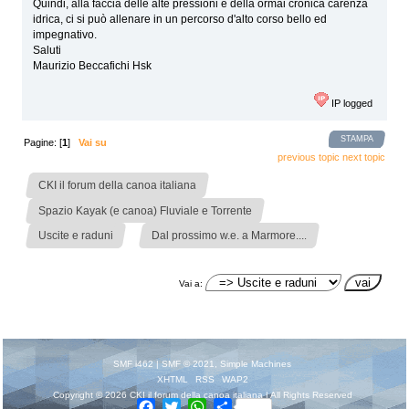
Quindi, alla faccia delle alte pressioni e della ormai cronica carenza
idrica, ci si può allenare in un percorso d'alto corso bello ed
impegnativo.
Saluti
Maurizio Beccafichi Hsk
IP logged
STAMPA
Pagine: [
1
]
Vai su
previous topic
next topic
»
CKI il forum della canoa italiana
»
Spazio Kayak (e canoa) Fluviale e Torrente
»
Uscite e raduni
Dal prossimo w.e. a Marmore....
Vai a:
SMF i462
|
SMF © 2021
,
Simple Machines
XHTML
RSS
WAP2
Copyright © 2026 CKI il forum della canoa italiana | All Rights Reserved
Facebook
Twitter
WhatsApp
Share