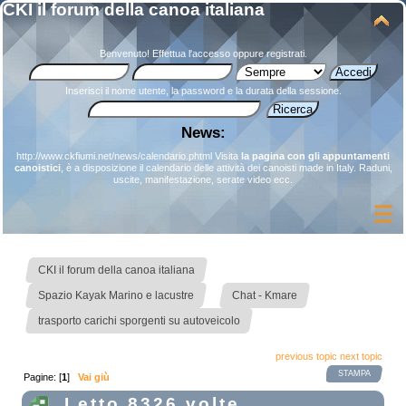
CKI il forum della canoa italiana
Benvenuto!
Effettua l'accesso
oppure
registrati
.
Inserisci il nome utente, la password e la durata della sessione.
News:
http://www.ckfiumi.net/news/calendario.phtml
Visita
la pagina con gli appuntamenti
canoistici
, è a disposizione il calendario delle attività dei canoisti made in Italy. Raduni,
uscite, manifestazione, serate video ecc.
»
CKI il forum della canoa italiana
»
»
Spazio Kayak Marino e lacustre
Chat - Kmare
trasporto carichi sporgenti su autoveicolo
previous topic
next topic
STAMPA
Pagine: [
1
]
Vai giù
Letto 8326 volte