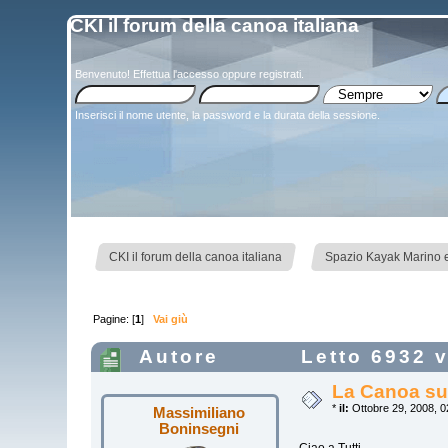
CKI il forum della canoa italiana
Benvenuto!
Effettua l'accesso
oppure
registrati
.
Inserisci il nome utente, la password e la durata della sessione.
»
CKI il forum della canoa italiana
Spazio Kayak Marino e
Pagine: [
1
]
Vai giù
Autore
Letto 6932 v
La Canoa su
*
il:
Ottobre 29, 2008, 0
Massimiliano
Boninsegni