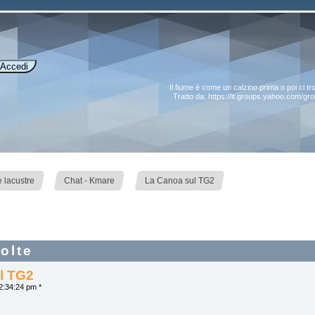
Il fiume è come un calzino prima o poi ci tr
Tratto da:
https://it.groups.yahoo.com/g
»
»
 lacustre
Chat - Kmare
La Canoa sul TG2
olte
l TG2
2:34:24 pm *