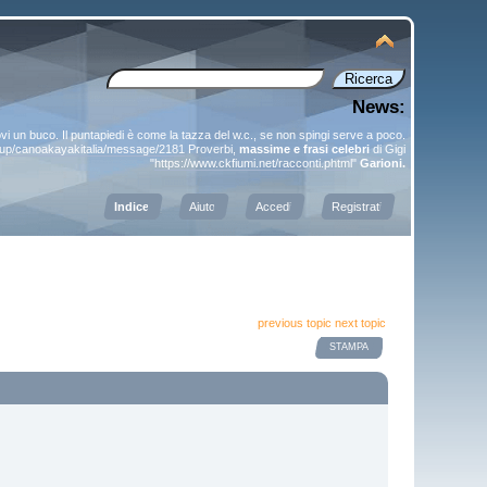
News:
ovi un buco. Il puntapiedi è come la tazza del w.c., se non spingi serve a poco.
roup/canoakayakitalia/message/2181
Proverbi,
massime e frasi celebri
di Gigi
"
https://www.ckfiumi.net/racconti.phtml
"
Garioni.
Indice
Aiuto
Accedi
Registrati
previous topic
next topic
STAMPA