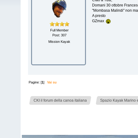
Ciao a Tutti,
Domani 30 ottobre Francesc
"Mombasa Malindi" non man
A presto
GZmax
Full Member
Post: 307
Mission Kayak
Pagine: [
1
]
Vai su
»
CKI il forum della canoa italiana
Spazio Kayak Marino e