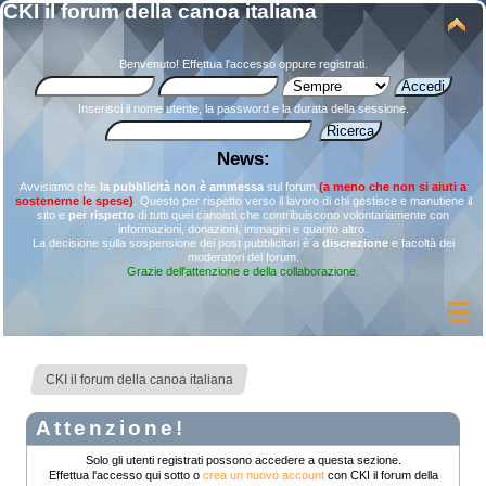
CKI il forum della canoa italiana
Benvenuto!
Effettua l'accesso
oppure
registrati
.
Inserisci il nome utente, la password e la durata della sessione.
News:
Avvisiamo che
la pubblicità non è ammessa
sul forum,
(a meno che non si aiuti a
sostenerne le spese)
. Questo per rispetto verso il lavoro di chi gestisce e manutiene il
sito e
per rispetto
di tutti quei canoisti che contribuiscono volontariamente con
informazioni, donazioni, immagini e quanto altro.
La decisione sulla sospensione dei post pubblicitari è a
discrezione
e facoltà dei
moderatori del forum.
Grazie dell'attenzione e della collaborazione.
CKI il forum della canoa italiana
Attenzione!
Solo gli utenti registrati possono accedere a questa sezione.
Effettua l'accesso qui sotto o
crea un nuovo account
con CKI il forum della