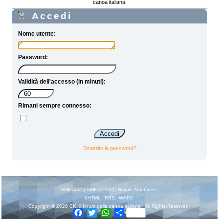
canoa italiana.
Accedi
Nome utente:
Password:
Validità dell'accesso (in minuti):
Rimani sempre connesso:
Smarrito la password?
SMF i462
|
SMF © 2021
,
Simple Machines
XHTML
RSS
WAP2
Copyright © 2026 CKI il forum della canoa italiana | All Rights Reserved
Facebook
Twitter
WhatsApp
Share