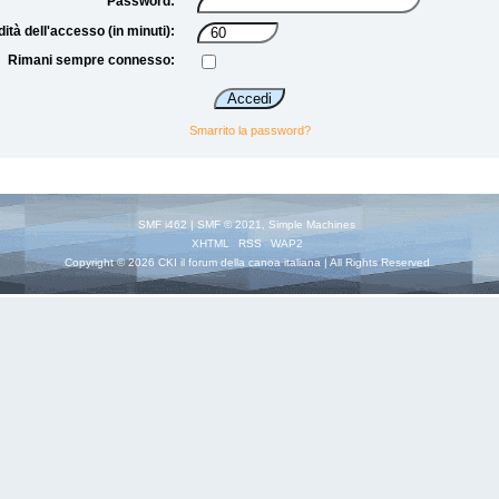
Password:
dità dell'accesso (in minuti):
Rimani sempre connesso:
Smarrito la password?
SMF i462
|
SMF © 2021
,
Simple Machines
XHTML
RSS
WAP2
Copyright © 2026 CKI il forum della canoa italiana | All Rights Reserved