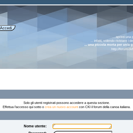
....aprirei una
... infatti, volendo rivistare i 
... una piccola morta per un/a 
http://forum.ck
Solo gli utenti registrati possono accedere a questa sezione.
Effettua l'accesso qui sotto o
crea un nuovo account
con CKI il forum della canoa italiana.
Nome utente: