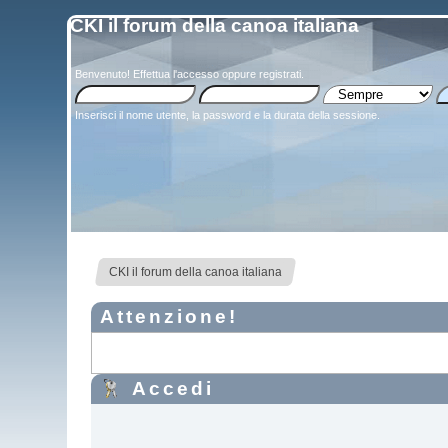
CKI il forum della canoa italiana
Benvenuto!
Effettua l'accesso
oppure
registrati
.
Inserisci il nome utente, la password e la durata della sessione.
CKI il forum della canoa italiana
Attenzione!
Accedi