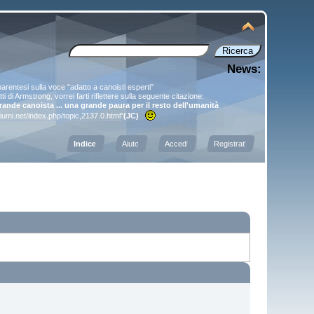
News:
 parentesi sulla voce "adatto a canoisti esperti"
detti di Armstrong, vorrei farti riflettere sulla seguente citazione:
grande canoista ... una grande paura per il resto dell'umanità
fiumi.net/index.php/topic,2137.0.html
"
(JC)
Indice
Aiuto
Accedi
Registrati