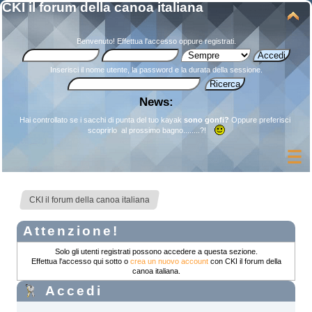
CKI il forum della canoa italiana
Benvenuto!
Effettua l'accesso
oppure
registrati
.
Inserisci il nome utente, la password e la durata della sessione.
News:
Hai controllato se i sacchi di punta del tuo kayak
sono gonfi?
Oppure preferisci
scoprirlo al prossimo bagno........?!
CKI il forum della canoa italiana
Attenzione!
Solo gli utenti registrati possono accedere a questa sezione.
Effettua l'accesso qui sotto o
crea un nuovo account
con CKI il forum della
canoa italiana.
Accedi