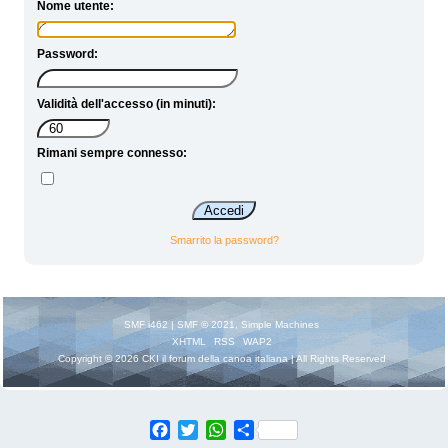
Nome utente:
Password:
Validità dell'accesso (in minuti):
Rimani sempre connesso:
Smarrito la password?
SMF i462
|
SMF © 2021
,
Simple Machines
XHTML
RSS
WAP2
Copyright © 2026 CKI il forum della canoa italiana | All Rights Reserved
Facebook
Twitter
WhatsApp
Share