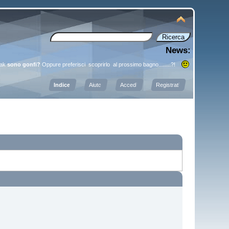
News:
ayak
sono gonfi?
Oppure preferisci scoprirlo al prossimo bagno........?!
Indice
Aiuto
Accedi
Registrati