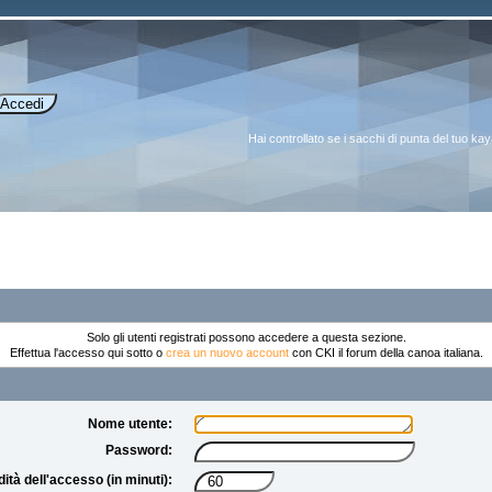
Hai controllato se i sacchi di punta del tuo k
Solo gli utenti registrati possono accedere a questa sezione.
Effettua l'accesso qui sotto o
crea un nuovo account
con CKI il forum della canoa italiana.
Nome utente:
Password:
dità dell'accesso (in minuti):