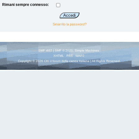
Rimani sempre connesso:
Smarrito la password?
SMF i462
|
SMF © 2021
,
Simple Machines
XHTML
RSS
WAP2
Copyright © 2026 CKI il forum della canoa italiana | All Rights Reserved