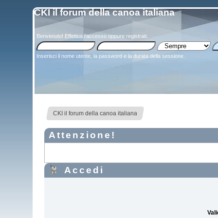
CKI il forum della canoa italiana
Benvenuto!
Effettua l'accesso
oppure
registrati
.
Inserisci il nome utente, la password e la durata della sessione.
CKI il forum della canoa italiana
Attenzione!
Accedi
Vali