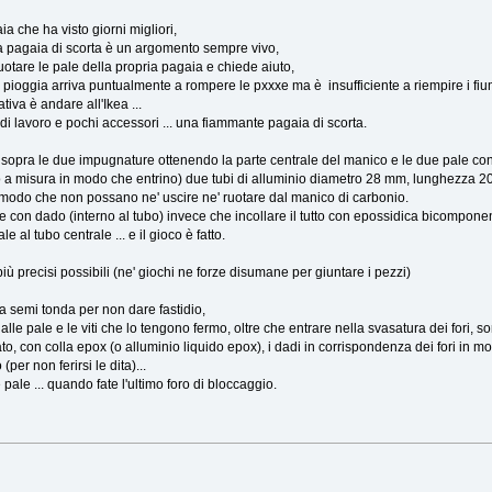
a che ha visto giorni migliori,
la pagaia di scorta è un argomento sempre vivo,
uotare le pale della propria pagaia e chiede aiuto,
 pioggia arriva puntualmente a rompere le pxxxe ma è insufficiente a riempire i fiu
tiva è andare all'Ikea ...
 di lavoro e pochi accessori ... una fiammante pagaia di scorta.
sopra le due impugnature ottenendo la parte centrale del manico e le due pale con
to a misura in modo che entrino) due tubi di alluminio diametro 28 mm, lunghezza 2
 in modo che non possano ne' uscire ne' ruotare dal manico di carbonio.
te con dado (interno al tubo) invece che incollare il tutto con epossidica bicomponent
le al tubo centrale ... e il gioco è fatto.
più precisi possibili (ne' giochi ne forze disumane per giuntare i pezzi)
ta semi tonda per non dare fastidio,
to alle pale e le viti che lo tengono fermo, oltre che entrare nella svasatura dei fori
llato, con colla epox (o alluminio liquido epox), i dadi in corrispondenza dei fori in 
per non ferirsi le dita)...
 pale ... quando fate l'ultimo foro di bloccaggio.