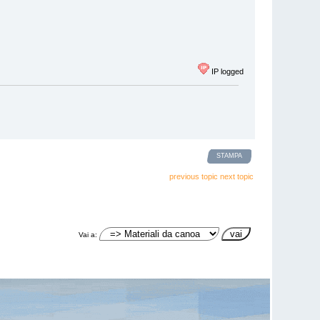
IP logged
STAMPA
previous topic
next topic
Vai a: