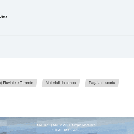
lte.)
»
»
 Fluviale e Torrente
Materiali da canoa
Pagaia di scorta
SMF i462
|
SMF © 2021
,
Simple Machines
XHTML
RSS
WAP2