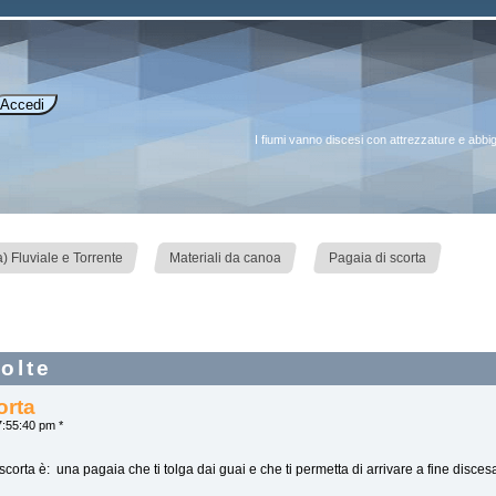
I fiumi vanno discesi con attrezzature e abbig
»
»
 Fluviale e Torrente
Materiali da canoa
Pagaia di scorta
olte
orta
:55:40 pm *
 scorta è: una pagaia che ti tolga dai guai e che ti permetta di arrivare a fine discesa