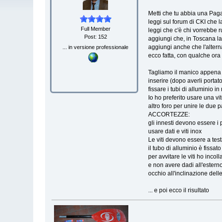
Metti che tu abbia una Pagai
leggi sul forum di CKI che 
Full Member
leggi che c'è chi vorrebbe r
Post: 152
aggiungi che, in Toscana la
aggiungi anche che l'alterna
... in versione professionale
ecco fatta, con qualche ora
Tagliamo il manico appena 
inserire (dopo averli porta
fissare i tubi di alluminio
Io ho preferito usare una vi
altro foro per unire le due pa
ACCORTEZZE:
gli innesti devono essere i 
usare dati e viti inox
Le viti devono essere a tes
il tubo di alluminio è fissa
per avvitare le viti ho inco
e non avere dadi all'esterno (
occhio all'inclinazione delle
... e poi ecco il risultato