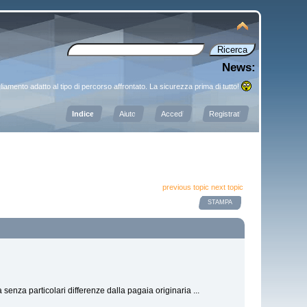
News:
liamento adatto al tipo di percorso affrontato. La sicurezza prima di tutto!
Indice
Aiuto
Accedi
Registrati
previous topic
next topic
STAMPA
 senza particolari differenze dalla pagaia originaria ...