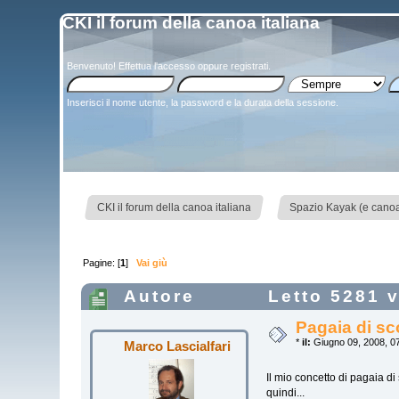
CKI il forum della canoa italiana
Benvenuto!
Effettua l'accesso
oppure
registrati
.
Inserisci il nome utente, la password e la durata della sessione.
»
CKI il forum della canoa italiana
Spazio Kayak (e canoa)
Pagine: [
1
]
Vai giù
Autore
Letto 5281 v
Pagaia di sc
*
il:
Giugno 09, 2008, 07
Marco Lascialfari
Il mio concetto di pagaia di
quindi...