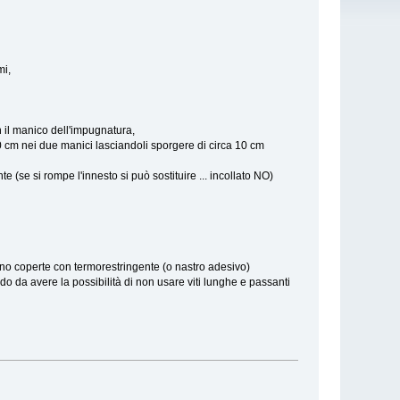
mi,
 il manico dell'impugnatura,
0 cm nei due manici lasciandoli sporgere di circa 10 cm
e (se si rompe l'innesto si può sostituire ... incollato NO)
, sono coperte con termorestringente (o nastro adesivo)
modo da avere la possibilità di non usare viti lunghe e passanti