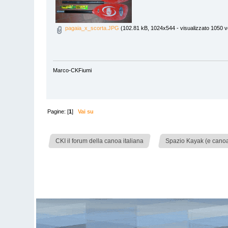
pagaia_x_scorta.JPG
(102.81 kB, 1024x544 - visualizzato 1050 vo
Marco-CKFiumi
Pagine: [
1
]
Vai su
»
CKI il forum della canoa italiana
Spazio Kayak (e canoa)