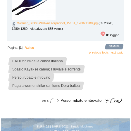
Werner_Strike-Wildwasserpaddel_15131_1280x1280.jpg
(89.23 kB,
1280x1280 - visualizzato 855 volte.)
IP logged
STAMPA
Pagine: [
1
]
Vai su
previous topic
next topic
»
CKI il forum della canoa italiana
»
Spazio Kayak (e canoa) Fluviale e Torrente
»
Perso, rubato e ritrovato
Pagaia werner strike sul fiume Dora baltea
Vai a:
SMF i462
|
SMF © 2021
,
Simple Machines