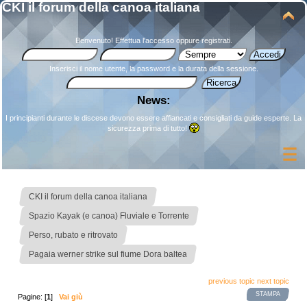
CKI il forum della canoa italiana
Benvenuto!
Effettua l'accesso
oppure
registrati
.
Inserisci il nome utente, la password e la durata della sessione.
News:
I principianti durante le discese devono essere affiancati e consigliati da guide esperte. La
sicurezza prima di tutto!
»
CKI il forum della canoa italiana
»
Spazio Kayak (e canoa) Fluviale e Torrente
»
Perso, rubato e ritrovato
Pagaia werner strike sul fiume Dora baltea
previous topic
next topic
STAMPA
Pagine: [
1
]
Vai giù