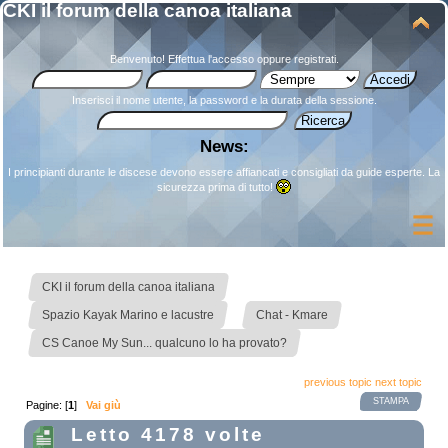
CKI il forum della canoa italiana
Benvenuto!
Effettua l'accesso
oppure
registrati
.
Inserisci il nome utente, la password e la durata della sessione.
News:
I principianti durante le discese devono essere affiancati e consigliati da guide esperte. La
sicurezza prima di tutto!
»
CKI il forum della canoa italiana
»
»
Spazio Kayak Marino e lacustre
Chat - Kmare
CS Canoe My Sun... qualcuno lo ha provato?
previous topic
next topic
STAMPA
Pagine: [
1
]
Vai giù
Letto 4178 volte