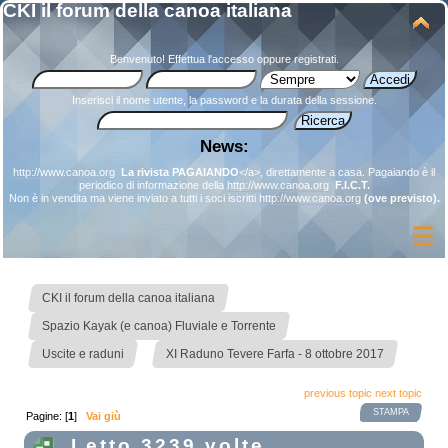
CKI il forum della canoa italiana
Benvenuto!
Effettua l'accesso
oppure
registrati
.
Inserisci il nome utente, la password e la durata della sessione.
News:
http://www.canoa.org
La rivista PAGAIANDO
</a>, direttamente a casa. Pagaiando è il
periodico di informazione della
http://www.canoa.org
F.I.C.T.
Non è in vendita ma viene inviato a tutti i soci iscritti
http://www.canoa.org
(ove previsto).
»
CKI il forum della canoa italiana
»
Spazio Kayak (e canoa) Fluviale e Torrente
»
Uscite e raduni
XI Raduno Tevere Farfa - 8 ottobre 2017
previous topic
next topic
STAMPA
Pagine: [
1
]
Vai giù
Letto 3239 volte