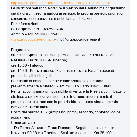
http://www.gruppocanoeroma.it/Tevere-Farfa-2017-WEB.pdf
Le iscrizioni potranno avvenire il mattino del Raduno ma ringraziamo
già da ora chi, segnalandoci in anticipo la propria partecipazione, ci
consentirà di organizzare meglio la manifestazione.
Per informazioni:
Giuseppe Spinelli 3483583434
Antonio Paolucci 3806845411
www.gruppocanoeroma.it
- info@gruppocanoeroma.it
==========================================
Programma:
ore 9:00 - Apertura iscrizioni presso la Direzione della Riserva
Naturale (Km 28,100 SP Tiberina)
ore 10:00 - Imbarco
ore 14:30 - Pranzo presso “Ecoturismo Tevere Farfa” a base di
prodotti locali e biologici
Possibilità di noleggio canoe e attrezzatura telefonando
preventivamente a Mauro 3282579603 o Dario 3394533042
Per gli accompagnatori: possibilità di visitare la Riserva con il battello
elettrico a prezzo convenzionato o di seguire integralmente il
percorso delle canoe con la propria bici su buona strada sterrata.
Iscrizione: offerta libera
Costo del pranzo 18 € (Antipasto, primo, secondo, contorno, dolce,
acqua, vino)
Come arrivare
- Da Roma: A1 uscita Fiano Romano - Seguire indicazioni per
Nazzano SP 18 via Tiberina - Svoltare a destra al Km 28,100