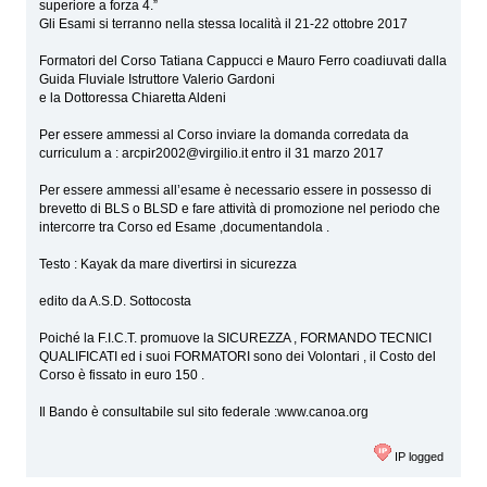
superiore a forza 4.”
Gli Esami si terranno nella stessa località il 21-22 ottobre 2017
Formatori del Corso Tatiana Cappucci e Mauro Ferro coadiuvati dalla
Guida Fluviale Istruttore Valerio Gardoni
e la Dottoressa Chiaretta Aldeni
Per essere ammessi al Corso inviare la domanda corredata da
curriculum a : arcpir2002@virgilio.it entro il 31 marzo 2017
Per essere ammessi all’esame è necessario essere in possesso di
brevetto di BLS o BLSD e fare attività di promozione nel periodo che
intercorre tra Corso ed Esame ,documentandola .
Testo : Kayak da mare divertirsi in sicurezza
edito da A.S.D. Sottocosta
Poiché la F.I.C.T. promuove la SICUREZZA , FORMANDO TECNICI
QUALIFICATI ed i suoi FORMATORI sono dei Volontari , il Costo del
Corso è fissato in euro 150 .
Il Bando è consultabile sul sito federale :www.canoa.org
IP logged