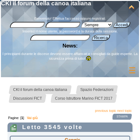
CKI il forum della canoa italiana
Benvenuto!
Effettua l'accesso
oppure
registrati
.
Inserisci il nome utente, la password e la durata della sessione.
News:
I principianti durante le discese devono essere affiancati e consigliati da guide esperte. La
sicurezza prima di tutto!
»
»
CKI il forum della canoa italiana
Spazio Federazioni
»
Discussioni FICT
Corso Istruttore Marino FICT 2017
previous topic
next topic
STAMPA
Pagine: [
1
]
Vai giù
Letto 3545 volte
Gengis