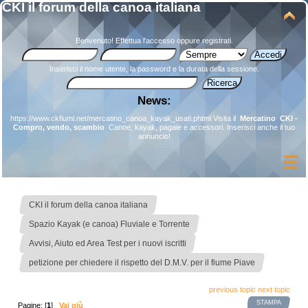
CKI il forum della canoa italiana
Benvenuto!
Effettua l'accesso
oppure
registrati
.
Inserisci il nome utente, la password e la durata della sessione.
News:
https://www.ckfiumi.net/mercatino_canoa_kayak_usati.phtml
Visita il
Mercatino CKI -
Compro, vendo, scambio
Canoe, kayak, pagaie e accessori. Inserisci anche il tuo
annuncio!
»
CKI il forum della canoa italiana
»
Spazio Kayak (e canoa) Fluviale e Torrente
»
Avvisi, Aiuto ed Area Test per i nuovi iscritti
petizione per chiedere il rispetto del D.M.V. per il fiume Piave
previous topic
next topic
STAMPA
Pagine: [
1
]
Vai giù