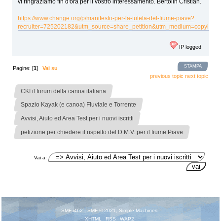
vi ringraziamo fin d'ora per il vostro interessamento. Bertolin Cristian.
https://www.change.org/p/manifesto-per-la-tutela-del-fiume-piave?
recruiter=725202182&utm_source=share_petition&utm_medium=copylink
IP logged
STAMPA
Pagine: [
1
]
Vai su
previous topic
next topic
»
CKI il forum della canoa italiana
»
Spazio Kayak (e canoa) Fluviale e Torrente
»
Avvisi, Aiuto ed Area Test per i nuovi iscritti
petizione per chiedere il rispetto del D.M.V. per il fiume Piave
Vai a:
SMF i462
|
SMF © 2021
,
Simple Machines
XHTML
RSS
WAP2