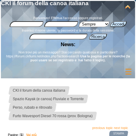
CKI il forum della canoa italiana
Benvenuto!
Effettua l'accesso
oppure
registrati
.
Inserisci il nome utente, la password e la durata della sessione.
News:
Non trovi più un messaggio? Stai cercando qualcosa in particolare?
https://forum.ckfiumi.net/index.php?action=search
Usa la pagina per le ricerche (la
puoi usare se sei registrato e hai fatto il login).
»
CKI il forum della canoa italiana
»
Spazio Kayak (e canoa) Fluviale e Torrente
»
Perso, rubato e ritrovato
Furto Wavesport Diesel 70 rossa (prov. Bologna)
previous topic
next topic
STAMPA
Pagine: [
1
]
Vai giù