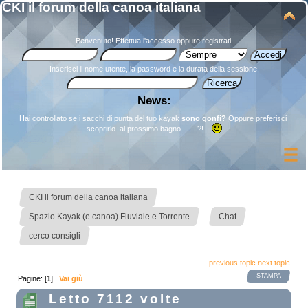
CKI il forum della canoa italiana
Benvenuto!
Effettua l'accesso
oppure
registrati
.
Inserisci il nome utente, la password e la durata della sessione.
News:
Hai controllato se i sacchi di punta del tuo kayak
sono gonfi?
Oppure preferisci
scoprirlo al prossimo bagno........?!
»
CKI il forum della canoa italiana
»
»
Spazio Kayak (e canoa) Fluviale e Torrente
Chat
cerco consigli
previous topic
next topic
STAMPA
Pagine: [
1
]
Vai giù
Letto 7112 volte