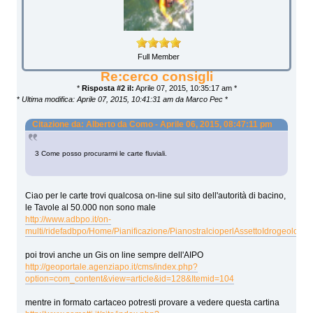
Full Member
Re:cerco consigli
*
Risposta #2 il:
Aprile 07, 2015, 10:35:17 am *
*
Ultima modifica: Aprile 07, 2015, 10:41:31 am da Marco Pec
*
Citazione da: Alberto da Como - Aprile 06, 2015, 08:47:11 pm
3 Come posso procurarmi le carte fluviali.
Ciao per le carte trovi qualcosa on-line sul sito dell'autorità di bacino,
le Tavole al 50.000 non sono male
http://www.adbpo.it/on-
multi/ridefadbpo/Home/Pianificazione/PianostralcioperlAssettoIdrogeologico
poi trovi anche un Gis on line sempre dell'AIPO
http://geoportale.agenziapo.it/cms/index.php?
option=com_content&view=article&id=128&Itemid=104
mentre in formato cartaceo potresti provare a vedere questa cartina