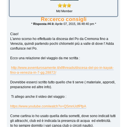
Md Member
Re:cerco consigli
*
Risposta #4 il:
Aprile 07, 2015, 06:48:40 pm *
Ciao!
L'anno scorso ho effettuato la discesa del Po da Cremona fino a
Venezia, quindi partendo pochi chilometri più a valle di dove l' Adda
confluisce nel Po.
Ecco una relazione del viaggio da me scritta :
http://www.avventurosamente.it/xf/threads/discesa-del-po-in-kayak-
fino-a-venezia-in-7-gg.28872/
Dovrebbe esserci scritto tutto quello che ti serve ( materiale, approdi,
preparazione ed altre info).
Ti allego anche il video del viaggio :
https://www.youtube.com/watch?v=QSmnUdfPfpA
Come cartina io ho usato quella della sometti, dove sono indicati tutti
gli attracchi, club ed è indicata la presenza di acqua ed elettricità.
Io ho sempre dormito i vari canoa club o circoli nautici.