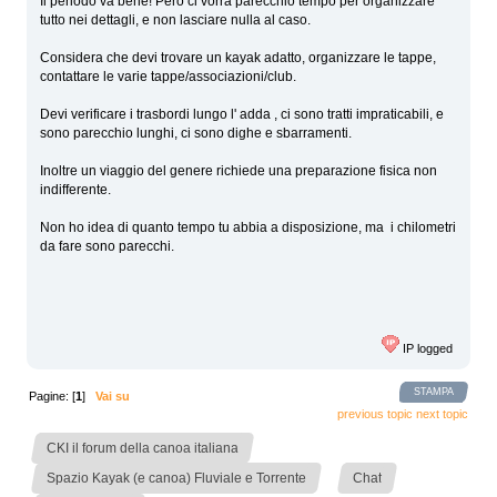
Il periodo va bene! Però ci vorrà parecchio tempo per organizzare
tutto nei dettagli, e non lasciare nulla al caso.
Considera che devi trovare un kayak adatto, organizzare le tappe,
contattare le varie tappe/associazioni/club.
Devi verificare i trasbordi lungo l' adda , ci sono tratti impraticabili, e
sono parecchio lunghi, ci sono dighe e sbarramenti.
Inoltre un viaggio del genere richiede una preparazione fisica non
indifferente.
Non ho idea di quanto tempo tu abbia a disposizione, ma i chilometri
da fare sono parecchi.
IP logged
STAMPA
Pagine: [
1
]
Vai su
previous topic
next topic
»
CKI il forum della canoa italiana
»
»
Spazio Kayak (e canoa) Fluviale e Torrente
Chat