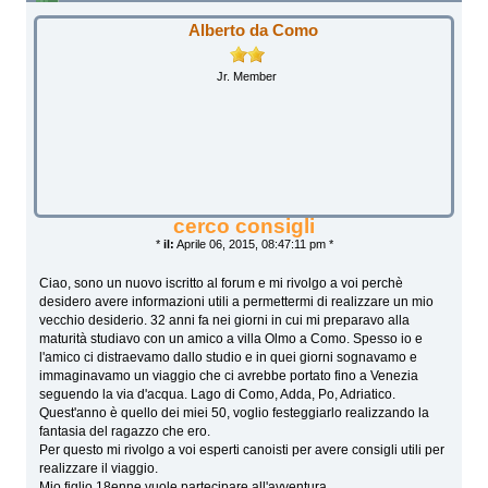
Alberto da Como
Jr. Member
cerco consigli
*
il:
Aprile 06, 2015, 08:47:11 pm *
Ciao, sono un nuovo iscritto al forum e mi rivolgo a voi perchè
desidero avere informazioni utili a permettermi di realizzare un mio
vecchio desiderio. 32 anni fa nei giorni in cui mi preparavo alla
maturità studiavo con un amico a villa Olmo a Como. Spesso io e
l'amico ci distraevamo dallo studio e in quei giorni sognavamo e
immaginavamo un viaggio che ci avrebbe portato fino a Venezia
seguendo la via d'acqua. Lago di Como, Adda, Po, Adriatico.
Quest'anno è quello dei miei 50, voglio festeggiarlo realizzando la
fantasia del ragazzo che ero.
Per questo mi rivolgo a voi esperti canoisti per avere consigli utili per
realizzare il viaggio.
Mio figlio 18enne vuole partecipare all'avventura.