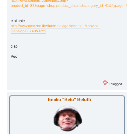
http://www.sometti.it/sito/index.php?
product_id=82&page=shop.product_details&category_id=41&flypage=flyp
e atlante
http://www.amazon.it/Atlante-navigazione-sul-Monviso-
Delta/dp/8874953259
ciao
Pec
IP logged
Emilio "Belu" Beluffi