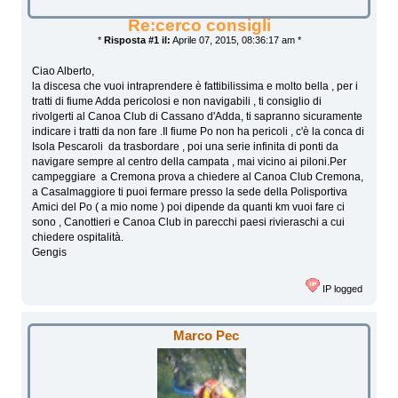
Re:cerco consigli
*
Risposta #1 il:
Aprile 07, 2015, 08:36:17 am *
Ciao Alberto,
la discesa che vuoi intraprendere è fattibilissima e molto bella , per i
tratti di fiume Adda pericolosi e non navigabili , ti consiglio di
rivolgerti al Canoa Club di Cassano d'Adda, ti sapranno sicuramente
indicare i tratti da non fare .Il fiume Po non ha pericoli , c'è la conca di
Isola Pescaroli da trasbordare , poi una serie infinita di ponti da
navigare sempre al centro della campata , mai vicino ai piloni.Per
campeggiare a Cremona prova a chiedere al Canoa Club Cremona,
a Casalmaggiore ti puoi fermare presso la sede della Polisportiva
Amici del Po ( a mio nome ) poi dipende da quanti km vuoi fare ci
sono , Canottieri e Canoa Club in parecchi paesi rivieraschi a cui
chiedere ospitalità.
Gengis
IP logged
Marco Pec