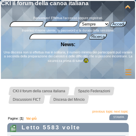
CKI il forum della canoa italiana
Benvenuto!
Effettua l'accesso
oppure
registrati
.
Inserisci il nome utente, la password e la durata della sessione.
News:
Una discesa non si effettua mai in solitaria, il numero minimo dei partecipanti può variare
a seconda della preparazione dei canoisti e delle difficoltà che si possono incontrare. La
sicurezza prima di tutto!
»
»
CKI il forum della canoa italiana
Spazio Federazioni
»
Discussioni FICT
Discesa del Mincio
previous topic
next topic
STAMPA
Pagine: [
1
]
Vai giù
Letto 5583 volte