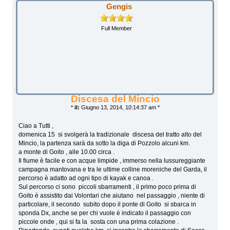
Gengis
Full Member
Discesa del Mincio
*
il:
Giugno 13, 2014, 10:14:37 am *
Ciao a Tutti ,
domenica 15 si svolgerà la tradizionale discesa del tratto alto del
Mincio, la partenza sarà da sotto la diga di Pozzolo alcuni km.
a monte di Goito , alle 10.00 circa .
Il fiume è facile e con acque limpide , immerso nella lussureggiante
campagna mantovana e tra le ultime colline moreniche del Garda, il
percorso è adatto ad ogni tipo di kayak e canoa .
Sul percorso ci sono piccoli sbarramenti , il primo poco prima di
Goito è assistito dai Volontari che aiutano nel passaggio , niente di
particolare, il secondo subito dopo il ponte di Goito si sbarca in
sponda Dx, anche se per chi vuole è indicato il passaggio con
piccole onde , qui si fa la sosta con una prima colazione .