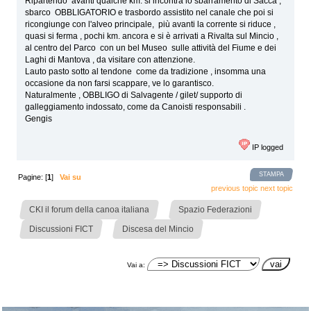
Ripartendo avanti qualche km. si incontra lo sbarramento di Sacca ,
sbarco OBBLIGATORIO e trasbordo assistito nel canale che poi si
ricongiunge con l'alveo principale, più avanti la corrente si riduce ,
quasi si ferma , pochi km. ancora e si è arrivati a Rivalta sul Mincio ,
al centro del Parco con un bel Museo sulle attività del Fiume e dei
Laghi di Mantova , da visitare con attenzione.
Lauto pasto sotto al tendone come da tradizione , insomma una
occasione da non farsi scappare, ve lo garantisco.
Naturalmente , OBBLIGO di Salvagente / gilet/ supporto di
galleggiamento indossato, come da Canoisti responsabili .
Gengis
IP logged
STAMPA
Pagine: [
1
]
Vai su
previous topic
next topic
»
»
CKI il forum della canoa italiana
Spazio Federazioni
»
Discussioni FICT
Discesa del Mincio
Vai a: