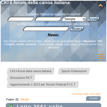
CKI il forum della canoa italiana
Benvenuto!
Effettua l'accesso
oppure
registrati
.
Inserisci il nome utente, la password e la durata della sessione.
News:
https://www.ckfiumi.net/mercatino_canoa_kayak_usati.phtml
Visita il
Mercatino CKI -
Compro, vendo, scambio
Canoe, kayak, pagaie e accessori. Inserisci anche il tuo
annuncio!
»
»
CKI il forum della canoa italiana
Spazio Federazioni
»
Discussioni FICT
Aggiornamento 1-2013 per Tecnici Federali F.I.C.T.
previous topic
next topic
STAMPA
Pagine: [
1
]
Vai giù
Letto 3661 volte