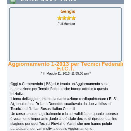
Gengis
Full Member
Aggiornamento 1-2013 per Tecnici Federali
F.I.C.T.
*
il:
Maggio 11, 2013, 11:55:08 pm *
Oggi a Carpenedolo ( BS ) si è tenuto un Aggiornamento sulla
rianimazione per Tecnici Federali che hanno aderito a questa
iniziativa.
Il tema dell'aggiornamento la rianimazione cardiopolmonare ( BLS -
A), tenuto dalla Dr.Ilaria Doneddu coadiuvata da due validissimi
Tecnici dell 'Italian Resuscitation Council
Un corso tenuto magistralmente e la cui validità per quanto appreso
è veramente importante ,tanto che è stato deciso di riproporlo a fine
stagione per quei Tecnici Fluviali e Marini che non hanno potuto
partecipare per vari motivi a questo Aggiornamento .