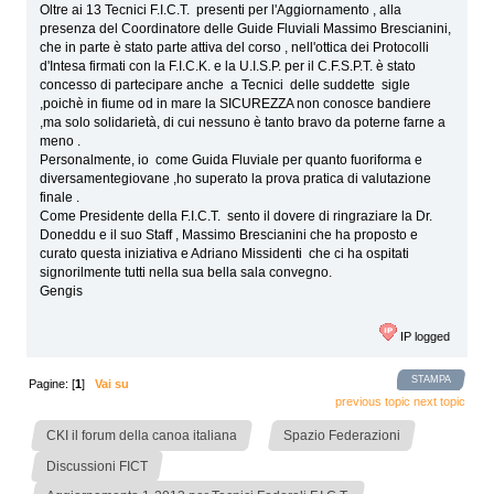
Oltre ai 13 Tecnici F.I.C.T. presenti per l'Aggiornamento , alla
presenza del Coordinatore delle Guide Fluviali Massimo Brescianini,
che in parte è stato parte attiva del corso , nell'ottica dei Protocolli
d'Intesa firmati con la F.I.C.K. e la U.I.S.P. per il C.F.S.P.T. è stato
concesso di partecipare anche a Tecnici delle suddette sigle
,poichè in fiume od in mare la SICUREZZA non conosce bandiere
,ma solo solidarietà, di cui nessuno è tanto bravo da poterne farne a
meno .
Personalmente, io come Guida Fluviale per quanto fuoriforma e
diversamentegiovane ,ho superato la prova pratica di valutazione
finale .
Come Presidente della F.I.C.T. sento il dovere di ringraziare la Dr.
Doneddu e il suo Staff , Massimo Brescianini che ha proposto e
curato questa iniziativa e Adriano Missidenti che ci ha ospitati
signorilmente tutti nella sua bella sala convegno.
Gengis
IP logged
STAMPA
Pagine: [
1
]
Vai su
previous topic
next topic
»
»
CKI il forum della canoa italiana
Spazio Federazioni
»
Discussioni FICT