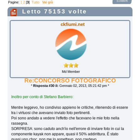
STAMPA
Pagine:
1
2
[
3
]
Tutto
Vai giù
Letto 75153 volte
ckfiumi.net
Md Member
Re:CONCORSO FOTOGRAFICO
*
Risposta #30 il:
Gennaio 02, 2013, 05:21:42 pm *
Inoltro per conto di Stefano Barbiero:
Mentre leggevo, ho condiviso appieno le critiche, ritenendo di essere
tra i virtuosi che avevano inviato foto pertinenti.
Poi sono andato a vedere l'effetto che facevano le mie foto nella
rassegna.
SORPRESA: sono caduto anch'io nell'errore di inviare foto in cui la
componente kayak non appare, quasi il 50% addirittura. È stato
quasi uno choc, non me lo aspettavo, non credevo...