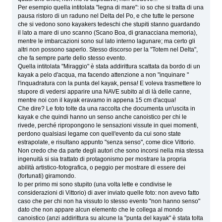
Per esempio quella intitolata "legna di mare": io so che si tratta di una
pausa ristoro di un raduno nel Delta del Po, e che tutte le persone
che si vedono sono kayakers tedeschi che stupiti stanno guardando
il lato a mare di uno scanno (Scano Boa, di granacciana memoria),
mentre le imbarcazioni sono sul lato interno lagunare; ma certo gli
altri non possono saperlo. Stesso discorso per la "Totem nel Delta",
che fa sempre parte dello stesso evento.
Quella intitolata "Miraggio" è stata addirittura scattata da bordo di un
kayak a pelo d'acqua, ma facendo attenzione a non "inquinare "
l'inquadratura con la punta del kayak, pensa! E voleva trasmettere lo
stupore di vedersi apparire una NAVE subito al di là delle canne,
mentre noi con il kayak eravamo in appena 15 cm d'acqua!
Che dire? Le foto tolte da una raccolta che documenta un'uscita in
kayak e che quindi hanno un senso anche canoistico per chi le
rivede, perché ripropongono le sensazioni vissute in quei momenti,
perdono qualsiasi legame con quell'evento da cui sono state
estrapolate, e risultano appunto "senza senso", come dice Vittorio.
Non credo che da parte degli autori che sono incorsi nella mia stessa
ingenuità si sia trattato di protagonismo per mostrare la propria
abilità artistico-fotografica, o peggio per mostrare di essere dei
(fortunati) giramondo.
Io per primo mi sono stupito (una volta lette e condivise le
considerazioni di Vittorio) di aver inviato quelle foto: non avevo fatto
caso che per chi non ha vissuto lo stesso evento "non hanno senso"
dato che non appare alcun elemento che le collega al mondo
canoistico (anzi addirittura su alcune la "punta del kayak" è stata tolta