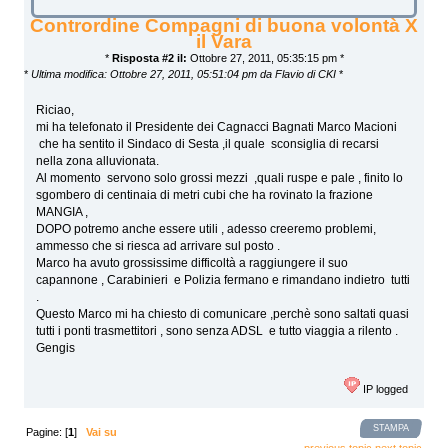
Contrordine Compagni di buona volontà X
il Vara
*
Risposta #2 il:
Ottobre 27, 2011, 05:35:15 pm *
*
Ultima modifica: Ottobre 27, 2011, 05:51:04 pm da Flavio di CKI
*
Riciao,
mi ha telefonato il Presidente dei Cagnacci Bagnati Marco Macioni
che ha sentito il Sindaco di Sesta ,il quale sconsiglia di recarsi
nella zona alluvionata.
Al momento servono solo grossi mezzi ,quali ruspe e pale , finito lo
sgombero di centinaia di metri cubi che ha rovinato la frazione
MANGIA ,
DOPO potremo anche essere utili , adesso creeremo problemi,
ammesso che si riesca ad arrivare sul posto .
Marco ha avuto grossissime difficoltà a raggiungere il suo
capannone , Carabinieri e Polizia fermano e rimandano indietro tutti
.
Questo Marco mi ha chiesto di comunicare ,perchè sono saltati quasi
tutti i ponti trasmettitori , sono senza ADSL e tutto viaggia a rilento .
Gengis
IP logged
STAMPA
Pagine: [
1
]
Vai su
previous topic
next topic