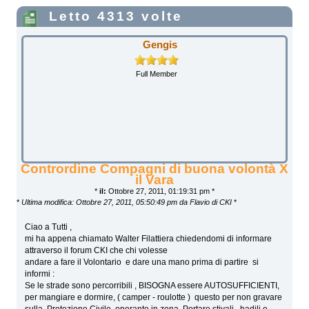
Letto 4313 volte
Gengis
Full Member
Contrordine Compagni di buona volontà X
il Vara
*
il:
Ottobre 27, 2011, 01:19:31 pm *
*
Ultima modifica: Ottobre 27, 2011, 05:50:49 pm da Flavio di CKI
*
Ciao a Tutti ,
mi ha appena chiamato Walter Filattiera chiedendomi di informare
attraverso il forum CKI che chi volesse
andare a fare il Volontario e dare una mano prima di partire si
informi :
Se le strade sono percorribili , BISOGNA essere AUTOSUFFICIENTI,
per mangiare e dormire, ( camper - roulotte ) questo per non gravare