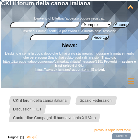
CKI il forum della canoa italiana
Benvenuto!
Effettua l'accesso
oppure
registrati
.
Inserisci il nome utente, la password e la durata della sessione.
News:
L'eskimo è come la coca, dopo che lo hai tirato stai meglio. Indossare la muta è meglio
che bere acqua Boario, hai subito voglia di fare pipì. Tratto da:
https://it.groups.yahoo.com/group/canoakayakitalia/message/2181
Proverbi,
massime e
frasi celebri
di Gigi
https://www.ckfiumi.net/racconti.phtml
Garioni.
»
»
CKI il forum della canoa italiana
Spazio Federazioni
»
Discussioni FICT
Contrordine Compagni di buona volontà X il Vara
previous topic
next topic
STAMPA
Pagine: [
1
]
Vai giù