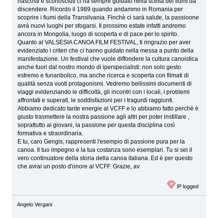
nascosti e sconosciuti ci ha sempre guidato nella scelta dei fiumi da
discendere. Ricordo il 1989 quando andammo in Romania per
scoprire i fiumi della Transilvania. Finchè ci sarà salute, la passioone
avrà nuovi luoghi per sfogarsi. Il prossimo estate infatti andremo
ancora in Mongolia, luogo di scoperta e di pace per lo spirito.
Quanto al VALSESIA CANOA FILM FESTIVAL, ti ringrazio per aver
evidenziato i criteri che ci hanno guidato nella messa a punto della
manifestazione. Un festival che vuole diffondere la cultura canoistica
anche fuori dal nostro mondo di iperspecialisti: non solo gesto
estremo e funanbolico, ma anche ricerca e scoperta con filmati di
qualità senza vuoti protagonismi. Vedremo bellissimi documenti di
viaggi evidenziando le difficoltà, gli incontri con i locali, i problemi
affrontati e superati, le soddisfazioni per i tragurdi raggiunti.
Abbiamo dedicato tante energie al VCFF e lo abbiamo fatto perchè è
giusto trasmettere la nostra passione agli altri per poter instillare ,
soprattutto ai giovani, la passione per questa disciplina così
formativa e straordinaria.
E tu, caro Gengis, rappresenti l'esempio di passione pura per la
canoa. Il tuo impegno e la tua costanza sono esemplari. Tu si sei il
vero continuatore della storia della canoa italiana. Ed è per questo
che avrai un posto d'onore al VCFF. Grazie, av
IP logged
Angelo Vergani