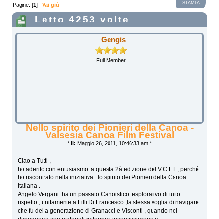
STAMPA
Pagine: [
1
]
Vai giù
Letto 4253 volte
Gengis
Full Member
Nello spirito dei Pionieri della Canoa -
Valsesia Canoa Film Festival
*
il:
Maggio 26, 2011, 10:46:33 am *
Ciao a Tutti ,
ho aderito con entusiasmo a questa 2à edizione del V.C.F.F., perché
ho riscontrato nella iniziativa lo spirito dei Pionieri della Canoa
Italiana .
Angelo Vergani ha un passato Canoistico esplorativo di tutto
rispetto , unitamente a Lilli Di Francesco ,la stessa voglia di navigare
che fu della generazione di Granacci e Visconti , quando nel