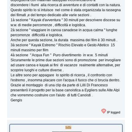
dopoguerra con materiali rattoppati incominciarono a
discendere i fiumi alla ricerca di avventure e di contatti con la natura.
Questo spirito lo si intuisce nel come è stata organizzata la rassegna
dei filmati ,e del tempo dedicato alle varie sezioni .
1à sezione " Kayak d'avventura " 30 minuti per descrivere discese su
w.w. di medie percorrenze , difficoltà e logistica.
2à sezione " viaggiare in canoa canadese in acqua calma " lunghe
percorrenze difficoltà e logistica.
Anche per questa sezione, la durata massima dei film è 30 minuti .
3à sezione " Kayak Estremo " Rischio Elevato e Gesto Atletico 15
minuti massimo per film
4à sezione " Acqua Fun " Puro divertimento in w.w. 5 minuti
Sicuramente le prime due sezioni sono di promozione per invogliare
ad usare canoa e kayak ai fini di vacanze realmente alternative, per
scoprire luoghi e culture diverse .
Le altre sono per appagare lo spirito di ricerca , il confronto con
l'estremo , insomma placare con l'acqua il fuoco che ci brucia dentro.
Grazie al montaggio di una clip da parte di Lilli Di Francesco
presenterò il progetto per la base canoistica a Eygliers sulle Alte Alpi
che vorremmo costruire con l'aiuto di tutti Canoisti .
Gengis
IP logged
lilli