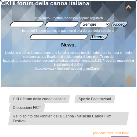
CKI il forum della canoa italiana
Benvenuto!
Effettua l'accesso
oppure
registrati
.
Inserisci il nome utente, la password e la durata della sessione.
News:
L'eskimo è come la coca, dopo che lo hai tirato stai meglio. Indossare la muta è meglio
che bere acqua Boario, hai subito voglia di fare pipì. Tratto da:
https://it.groups.yahoo.com/group/canoakayakitalia/message/2181
Proverbi,
massime e
frasi celebri
di Gigi
https://www.ckfiumi.net/racconti.phtml
Garioni.
»
»
CKI il forum della canoa italiana
Spazio Federazioni
»
Discussioni FICT
Nello spirito dei Pionieri della Canoa - Valsesia Canoa Film
Festival
previous topic
next topic