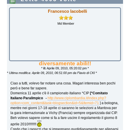
Francesco Iacobelli
Md Member
diversamente abili!!
*
il:
Aprile 09, 2010, 05:20:02 pm *
*
Ultima modifica: Aprile 09, 2010, 06:51:00 pm da Flavio di CKI
*
Ciao a tutti, volevo far notare una cosa. Magari interessa ben pochi
però e bene far sapere.
Domenica 11 aprile c'è il campionato italiano *CIP
[*Comitato
Italiano Paralimpico -
http://www.ciplombardia.it/index.php?
option=com_content&task=blogsection&id=5&Itemid=71
] a bologna,
mentre nei giorni 17-18 aprile ci saranno le selezioni a Mantova per
la gara internazionale a Vichy (Francia) sempre organizzata dal CIP.
Beh volevo sapere come si fa a fare uscire il regolamento il giorno 8
aprile 2010!!!!!!!!!
Credo che i ragazzi che si impegnano quotidianamente per allenarsi,