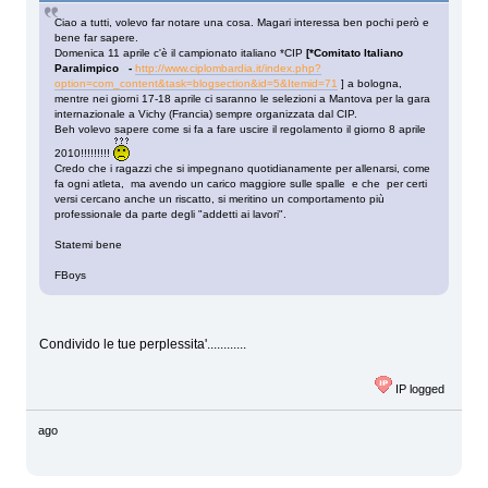
Ciao a tutti, volevo far notare una cosa. Magari interessa ben pochi però e
bene far sapere.
Domenica 11 aprile c'è il campionato italiano *CIP
[*Comitato Italiano
Paralimpico -
http://www.ciplombardia.it/index.php?
option=com_content&task=blogsection&id=5&Itemid=71
] a bologna,
mentre nei giorni 17-18 aprile ci saranno le selezioni a Mantova per la gara
internazionale a Vichy (Francia) sempre organizzata dal CIP.
Beh volevo sapere come si fa a fare uscire il regolamento il giorno 8 aprile
2010!!!!!!!!!
Credo che i ragazzi che si impegnano quotidianamente per allenarsi, come
fa ogni atleta, ma avendo un carico maggiore sulle spalle e che per certi
versi cercano anche un riscatto, si meritino un comportamento più
professionale da parte degli "addetti ai lavori".
Statemi bene
FBoys
Condivido le tue perplessita'............
IP logged
ago