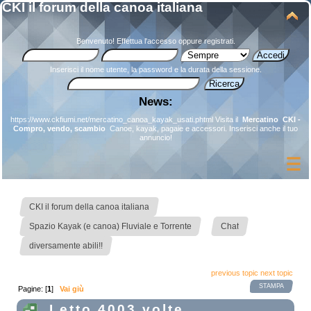
CKI il forum della canoa italiana
Benvenuto!
Effettua l'accesso
oppure
registrati
.
Inserisci il nome utente, la password e la durata della sessione.
News:
https://www.ckfiumi.net/mercatino_canoa_kayak_usati.phtml
Visita il
Mercatino CKI -
Compro, vendo, scambio
Canoe, kayak, pagaie e accessori. Inserisci anche il tuo
annuncio!
»
CKI il forum della canoa italiana
»
»
Spazio Kayak (e canoa) Fluviale e Torrente
Chat
diversamente abili!!
previous topic
next topic
STAMPA
Pagine: [
1
]
Vai giù
Letto 4003 volte