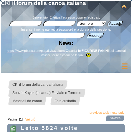
CKI il forum della canoa italiana
Benvenuto!
Effettua l'accesso
oppure
registrati
.
Inserisci il nome utente, la password e la durata della sessione.
News:
https://www.pbase.com/pagaia/kayakers
Guarda le FIGURINE PANINI
dei canoisti
italiani, forse c'e' anche la tua!
»
CKI il forum della canoa italiana
»
Spazio Kayak (e canoa) Fluviale e Torrente
»
Materiali da canoa
Foto custodia
previous topic
next topic
STAMPA
Pagine: [
1
]
Vai giù
Letto 5824 volte