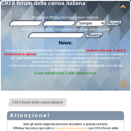
CKI il forum della canoa italiana
Benvenuto!
Effettua l'accesso
oppure
registrati
.
Inserisci il nome utente, la password e la durata della sessione.
News:
Avvisiamo che
la pubblicità non è ammessa
sul forum,
(a meno che non si aiuti a
sostenerne le spese)
. Questo per rispetto verso il lavoro di chi gestisce e manutiene il
sito e
per rispetto
di tutti quei canoisti che contribuiscono volontariamente con
informazioni, donazioni, immagini e quanto altro.
La decisione sulla sospensione dei post pubblicitari è a
discrezione
e facoltà dei
moderatori del forum.
Grazie dell'attenzione e della collaborazione.
CKI il forum della canoa italiana
Attenzione!
Solo gli utenti registrati possono accedere a questa sezione.
Effettua l'accesso qui sotto o
crea un nuovo account
con CKI il forum della