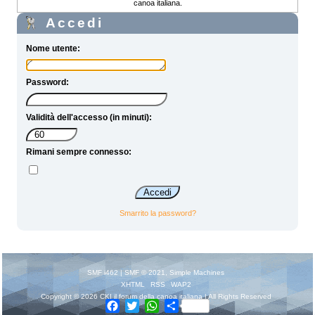
canoa italiana.
Accedi
Nome utente:
Password:
Validità dell'accesso (in minuti):
Rimani sempre connesso:
Smarrito la password?
SMF i462
|
SMF © 2021
,
Simple Machines
XHTML
RSS
WAP2
Copyright © 2026 CKI il forum della canoa italiana | All Rights Reserved
Facebook
Twitter
WhatsApp
Share